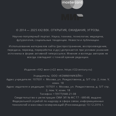
© 2014 — 2025 XX2 ВЕК. ОТКРЫТИЯ, ОЖИДАНИЯ, УГРОЗЫ.
Научно-популярный портал. Наука, техника, технологии, медицина,
футурология, социальные тенденции. Новости и публикации.
Использование материалов сайта (распространение, воспроизведение,
передача, перевод, переработка и др.) допускается при условии указания
источника в форме активной гиперссылки. Мнения и взгляды авторов не
всегда совпадают с точкой зрения редакции.
Издание «XX2 век» («22 век», https://22century.ru)
Учредитель: OOO «КОММУНИКЕЙК»
Адрес учредителя: 107031 г. Москва, ул. Рождественка, д. 5/7 стр. 2, пом. V,
комн. 18
Адрес издателя и редакции: 107031 г. Москва, ул. Рождественка, д. 5/7 стр.
2, пом. V, комн. 18
Телефон: +7(977)948-21-08
Свидетельство о регистрации СМИ ЭЛ № ФС 77 - 68048, выдано
Федеральной службой по надзору в сфере связи, информационных
технологий и массовых коммуникаций (Роскомнадзор) 13.12.2016 г.