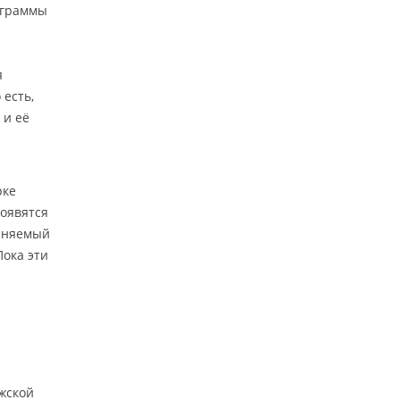
ограммы
я
 есть,
 и её
рке
появятся
меняемый
Пока эти
жской