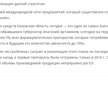
лизации данной стратегии.
ашей международной сети предприятий, который существенно п
ынке».
х средств Калужская область сегодня — это один из самых зна
л собравшимся губернатор Анатолий Артамонов, «сегодня на те
лее 5% всех фармацевтических препаратов, которые потребляю
что в будущем это количество увеличится до 10%».
ии «АстраЗенека» сыграет в реализации этого плана не после
да назад, а первые препараты были отгружены только в 2016 г. 
 и объёмы производимой продукции непрерывно растут.