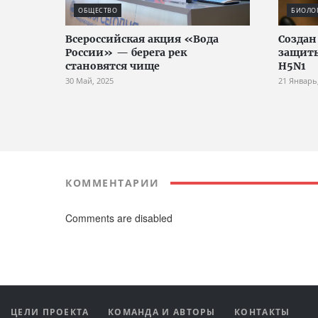
ОБЩЕСТВО
БИОЛО
Всероссийская акция «Вода
Создан
России» — берега рек
защиты
становятся чище
H5N1
30 Май, 2025
21 Январь
КОММЕНТАРИИ
Comments are disabled
ЦЕЛИ ПРОЕКТА
КОМАНДА И АВТОРЫ
КОНТАКТЫ