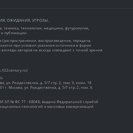
ЫТИЯ, ОЖИДАНИЯ, УГРОЗЫ.
, техника, технологии, медицина, футурология,
 и публикации.
 (распространение, воспроизведение, передача,
ускается при условии указания источника в форме
 взгляды авторов не всегда совпадают с точкой зрения
://22century.ru)
К»
, ул. Рождественка, д. 5/7 стр. 2, пом. V, комн. 18
г. Москва, ул. Рождественка, д. 5/7 стр. 2, пом. V,
И ЭЛ № ФС 77 - 68048, выдано Федеральной службой
ормационных технологий и массовых коммуникаций