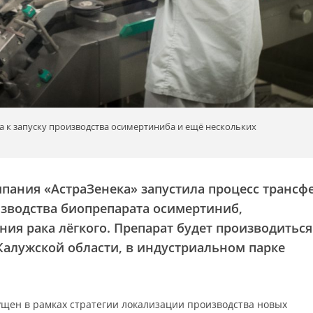
ка к запуску производства осимертиниба и ещё нескольких
мпания «АстраЗенека» запустила процесс трансф
изводства биопрепарата осимертиниб,
ния рака лёгкого. Препарат будет производиться
 Калужской области, в индустриальном парке
щен в рамках стратегии локализации производства новых