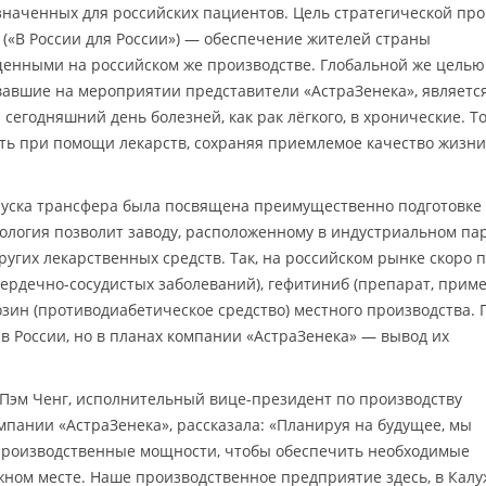
значенных для российских пациентов. Цель стратегической пр
a» («В России для России») — обеспечение жителей страны
нными на российском же производстве. Глобальной же целью
вавшие на мероприятии представители «АстраЗенека», являетс
егодняшний день болезней, как рак лёгкого, в хронические. То
ть при помощи лекарств, сохраняя приемлемое качество жизни
пуска трансфера была посвящена преимущественно подготовке
нология позволит заводу, расположенному в индустриальном па
ругих лекарственных средств. Так, на российском рынке скоро 
сердечно-сосудистых заболеваний), гефитиниб (препарат, при
озин (противодиабетическое средство) местного производства. 
 в России, но в планах компании «АстраЗенека» — вывод их
Пэм Ченг, исполнительный вице-президент по производству
пании «АстраЗенека», рассказала: «Планируя на будущее, мы
производственные мощности, чтобы обеспечить необходимые
жном месте. Наше производственное предприятие здесь, в Калу