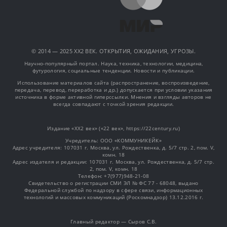
© 2014 — 2025 XX2 ВЕК. ОТКРЫТИЯ, ОЖИДАНИЯ, УГРОЗЫ.
Научно-популярный портал. Наука, техника, технологии, медицина,
футурология, социальные тенденции. Новости и публикации.
Использование материалов сайта (распространение, воспроизведение,
передача, перевод, переработка и др.) допускается при условии указания
источника в форме активной гиперссылки. Мнения и взгляды авторов не
всегда совпадают с точкой зрения редакции.
Издание «XX2 век» («22 век», https://22century.ru)
Учредитель: OOO «КОММУНИКЕЙК»
Адрес учредителя: 107031 г. Москва, ул. Рождественка, д. 5/7 стр. 2, пом. V,
комн. 18
Адрес издателя и редакции: 107031 г. Москва, ул. Рождественка, д. 5/7 стр.
2, пом. V, комн. 18
Телефон: +7(977)948-21-08
Свидетельство о регистрации СМИ ЭЛ № ФС 77 - 68048, выдано
Федеральной службой по надзору в сфере связи, информационных
технологий и массовых коммуникаций (Роскомнадзор) 13.12.2016 г.
Главный редактор — Сыров С.В.