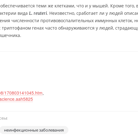
обеспечивается теми же клетками, что и у мышей. Кроме того, 
бактерии вида
. Неизвестно, сработает ли у людей опис
L. reuteri
чения численности противовоспалительных иммунных клеток, н
 с триптофаном генах часто обнаруживаются у людей, страдающ
ишечника.
7/08/170803141045.htm
,
2/science.aah5825
ОВЬЕ
неинфекционные заболевания