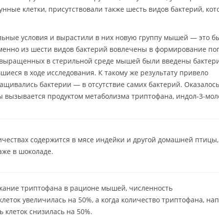
ные клетки, присутствовали также шесть видов бактерий, кот
льные условия и вырастили в них новую группу мышей — это б
именно из шести видов бактерий вовлечены в формирование по
м выращенных в стерильной среде мышей были введены бактер
авшиеся в ходе исследования. К такому же результату привело
ащивались бактерии — в отсутствие самих бактерий. Оказалось
ы вызывается продуктом метаболизма триптофана, индол-3-мо
чествах содержится в мясе индейки и другой домашней птицы,
даже в шоколаде.
ржание триптофана в рационе мышей, численность
еток увеличилась на 50%, а когда количество триптофана, нап
 клеток снизилась на 50%.