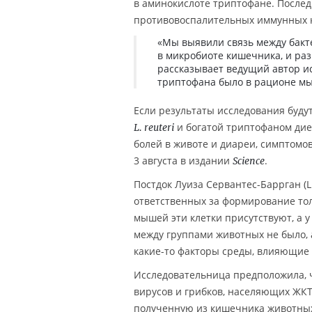
в аминокислоте триптофане. Последн
противовоспалительных иммунных к
«Мы выявили связь между бак
в микробиоте кишечника, и ра
рассказывает ведущий автор и
триптофана было в рационе мыш
Если результаты исследования буду
и богатой триптофаном ди
L. reuteri
болей в животе и диареи, симптомо
3 августа в издании
.
Science
Постдок Луиза Сервантес-Баррган (L
ответственных за формирование тол
мышей эти клетки присутствуют, а 
между группами животных не было, 
какие-то факторы среды, влияющие 
Исследовательница предположила, ч
вирусов и грибков, населяющих ЖКТ
полученную из кишечника животных 