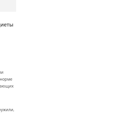
диеты
ли
 норме
щающих
ружили,
я