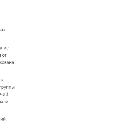
ьше
ание
 от
икована
ок,
 группы
ичий
вали
ий,