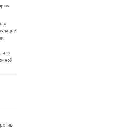
орых
ыло
пуляции
ии
, что
лочной
ротив,