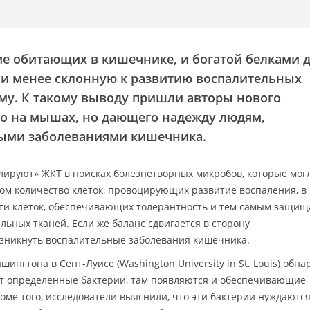
ме обитающих в кишечнике, и богатой белками 
 и менее склонную к развитию воспалительных
му. К такому выводу пришли авторы нового
го на мышах, но дающего надежду людям,
ыми заболеваниями кишечника.
лируют» ЖКТ в поисках болезнетворных микробов, которые мог
том количество клеток, провоцирующих развитие воспаления, в
ти клеток, обеспечивающих толерантность и тем самым защи
ьных тканей. Если же баланс сдвигается в сторону
озникнуть воспалительные заболевания кишечника.
нгтона в Сент-Луисе (Washington University in St. Louis) обна
ют определённые бактерии, там появляются и обеспечивающие
оме того, исследователи выяснили, что эти бактерии нуждаютс