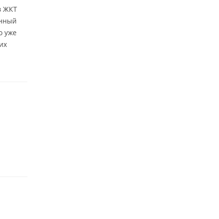
в ЖКТ
анный
о уже
их