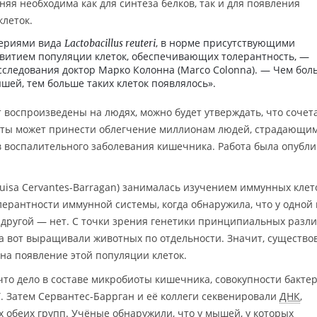
яя необходима как для синтеза белков, так и для появления
леток.
териями вида
, в норме присутствующими
Lactobacillus reuteri
звитием популяции клеток, обеспечивающих толерантность, —
сследования доктор Марко Колонна (Marco Colonna). — Чем бол
ей, тем больше таких клеток появлялось».
т воспроизведены на людях, можно будет утверждать, что сочет
еты может принести облегчение миллионам людей, страдающим
в воспалительного заболевания кишечника. Работа была опубл
uisa Cervantes-Barragan) занималась изучением иммунных клет
ерантности иммунной системы, когда обнаружила, что у одной
у другой — нет. С точки зрения генетики принципиальных разл
а вот выращивали животных по отдельности. Значит, существо
на появление этой популяции клеток.
то дело в составе микробиоты кишечника, совокупности бактер
. Затем Сервантес-Баррган и её коллеги секвенировали
ДНК
,
обеих групп. Учёные обнаружили, что у мышей, у которых