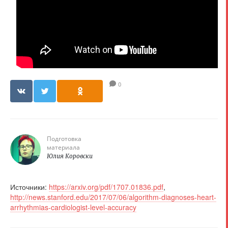
0
Подготовка
материала
Юлия Коровски
Источники:
https://arxiv.org/pdf/1707.01836.pdf
,
http://news.stanford.edu/2017/07/06/algorithm-diagnoses-heart-
arrhythmias-cardiologist-level-accuracy