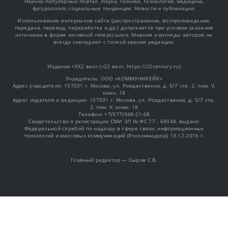
Научно-популярный портал. Наука, техника, технологии, медицина,
футурология, социальные тенденции. Новости и публикации.
Использование материалов сайта (распространение, воспроизведение,
передача, перевод, переработка и др.) допускается при условии указания
источника в форме активной гиперссылки. Мнения и взгляды авторов не
всегда совпадают с точкой зрения редакции.
Издание «XX2 век» («22 век», https://22century.ru)
Учредитель: OOO «КОММУНИКЕЙК»
Адрес учредителя: 107031 г. Москва, ул. Рождественка, д. 5/7 стр. 2, пом. V,
комн. 18
Адрес издателя и редакции: 107031 г. Москва, ул. Рождественка, д. 5/7 стр.
2, пом. V, комн. 18
Телефон: +7(977)948-21-08
Свидетельство о регистрации СМИ ЭЛ № ФС 77 - 68048, выдано
Федеральной службой по надзору в сфере связи, информационных
технологий и массовых коммуникаций (Роскомнадзор) 13.12.2016 г.
Главный редактор — Сыров С.В.