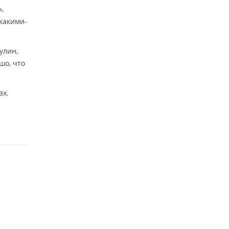
,
какими-
улин,
шо, что
ах.