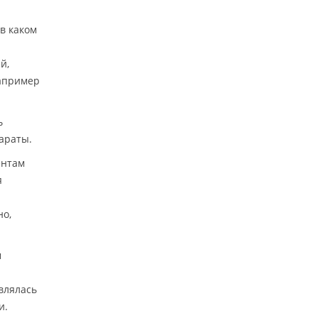
в каком
й,
например
ь
араты.
ентам
я
но,
м
влялась
и.