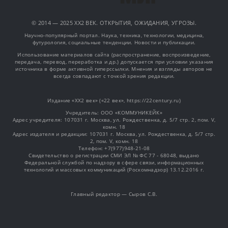
© 2014 — 2025 XX2 ВЕК. ОТКРЫТИЯ, ОЖИДАНИЯ, УГРОЗЫ.
Научно-популярный портал. Наука, техника, технологии, медицина,
футурология, социальные тенденции. Новости и публикации.
Использование материалов сайта (распространение, воспроизведение,
передача, перевод, переработка и др.) допускается при условии указания
источника в форме активной гиперссылки. Мнения и взгляды авторов не
всегда совпадают с точкой зрения редакции.
Издание «XX2 век» («22 век», https://22century.ru)
Учредитель: OOO «КОММУНИКЕЙК»
Адрес учредителя: 107031 г. Москва, ул. Рождественка, д. 5/7 стр. 2, пом. V,
комн. 18
Адрес издателя и редакции: 107031 г. Москва, ул. Рождественка, д. 5/7 стр.
2, пом. V, комн. 18
Телефон: +7(977)948-21-08
Свидетельство о регистрации СМИ ЭЛ № ФС 77 - 68048, выдано
Федеральной службой по надзору в сфере связи, информационных
технологий и массовых коммуникаций (Роскомнадзор) 13.12.2016 г.
Главный редактор — Сыров С.В.