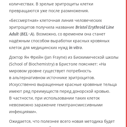
количествах. В зрелые эритроциты клетки
превращаются уже после размножения.
«Бессмертная» клеточная линия человеческих
эритроцитов получила название
Bristol Erythroid Line
(
). Возможно, со временем она станет
Adult
BEL-A
надёжным способом выработки красных кровяных
клеток для медицинских нужд
.
in vitro
Доктор Ян Фрейн (Jan Frayne) из Биохимической школы
(School of Biochemistry) в Бристоле поясняет: «На
мировом уровне существует потребность
в альтернативном источнике эритроцитов.
Искусственно выращенные красные кровяные тельца
имеют ряд преимуществ перед донорской кровью.
В частности, при использовании таких клеток
невозможно заражение гемотрансмиссивными
инфекциями».
Ожидается, что полезнее всего новая методика будет