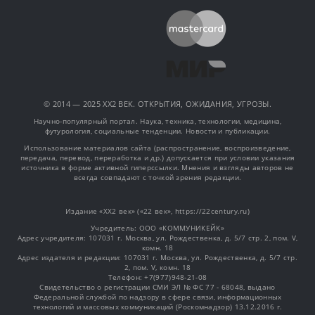
© 2014 — 2025 XX2 ВЕК. ОТКРЫТИЯ, ОЖИДАНИЯ, УГРОЗЫ.
Научно-популярный портал. Наука, техника, технологии, медицина,
футурология, социальные тенденции. Новости и публикации.
Использование материалов сайта (распространение, воспроизведение,
передача, перевод, переработка и др.) допускается при условии указания
источника в форме активной гиперссылки. Мнения и взгляды авторов не
всегда совпадают с точкой зрения редакции.
Издание «XX2 век» («22 век», https://22century.ru)
Учредитель: OOO «КОММУНИКЕЙК»
Адрес учредителя: 107031 г. Москва, ул. Рождественка, д. 5/7 стр. 2, пом. V,
комн. 18
Адрес издателя и редакции: 107031 г. Москва, ул. Рождественка, д. 5/7 стр.
2, пом. V, комн. 18
Телефон: +7(977)948-21-08
Свидетельство о регистрации СМИ ЭЛ № ФС 77 - 68048, выдано
Федеральной службой по надзору в сфере связи, информационных
технологий и массовых коммуникаций (Роскомнадзор) 13.12.2016 г.