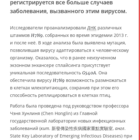
регистрируется все больше случаев
заболевания, вызванного этим вирусом.
Исследователи проанализировали
ДНК
различных
штаммов
, собранных во время эпидемии 2013 г.
H7N9
и после неё. В ходе анализа была выявлена мутация,
позволившая вирусу адаптироваться к человеческому
организму. Оказалось, что в ранее неизученном
экзонном энхансере сплайсинга присутствует
уникальная последовательность
. Она
G540A
обеспечила вирусу
возможность размножаться
H7N9
в клетках млекопитающих, сохранив при этом его
способность реплицироваться в клетках птиц.
Работа была проведена под руководством профессора
Чэня Хунлиня (Chen Honglin) из Главной
государственной лаборатории новых инфекционных
заболеваний (
кит
. 新發傳染性疾病國家重點實驗室,
англ
.
State Key Laboratory of Emerging Infectious Diseases) при