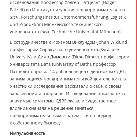
исследования профессор Холгер Патцельт (Holger
Patzelt) из Института изучения предпринимательства
(
нем
. Forschungsinstitut Unternehmensführung, Logistik
und Produktion) Мюнхенского технического
университета (
нем.
Technische Universität München).
В сотрудничестве с Йоханом Виклундом (Johan Wiklund),
профессором Сиракузского университета (Syracuse
University), и Димо Димовым (Dimo Dimov), профессором
Университета Бата (University of Bath), профессор
Патцельт опросил 14 добровольцев с диагнозом СДВГ,
занимающихся предпринимательской деятельностью.
Участники исследования рассказали о себе, о своём
заболевании и о карьере. Исследование показало, что
значимые симптомы СДВГ оказали существенное
влияние сначала на решение заняться
предпринимательством, а затем — и на подход
к собственному бизнесу.
Импульсивность