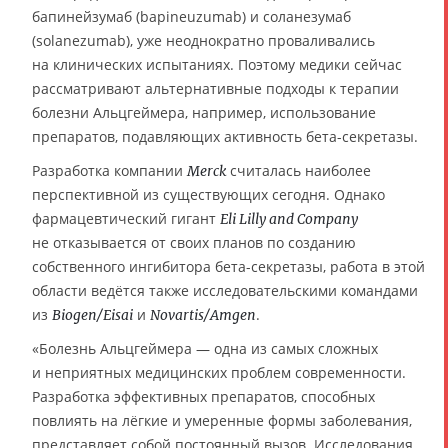
бапинейзумаб (bapineuzumab) и соланезумаб
(solanezumab), уже неоднократно проваливались
на клинических испытаниях. Поэтому медики сейчас
рассматривают альтернативные подходы к терапии
болезни Альцгеймера, например, использование
препаратов, подавляющих активность бета-секретазы.
Разработка компании
считалась наиболее
Merck
перспективной из существующих сегодня. Однако
фармацевтический гигант
Eli Lilly and Company
не отказывается от своих планов по созданию
собственного ингибитора бета-секретазы, работа в этой
области ведётся также исследовательскими командами
из
и
.
Biogen/Eisai
Novartis/Amgen
«Болезнь Альцгеймера — одна из самых сложных
и неприятных медицинских проблем современности.
Разработка эффективных препаратов, способных
повлиять на лёгкие и умеренные формы заболевания,
представляет собой постоянный вызов. Исследования,