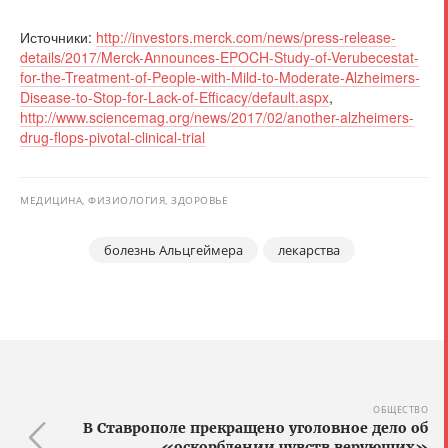
Источники:
http://investors.merck.com/news/press-release-
details/2017/Merck-Announces-EPOCH-Study-of-Verubecestat-
for-the-Treatment-of-People-with-Mild-to-Moderate-Alzheimers-
Disease-to-Stop-for-Lack-of-Efficacy/default.aspx
,
http://www.sciencemag.org/news/2017/02/another-alzheimers-
drug-flops-pivotal-clinical-trial
МЕДИЦИНА, ФИЗИОЛОГИЯ, ЗДОРОВЬЕ
болезнь Альцгеймера
лекарства
ОБЩЕСТВО
В Ставрополе прекращено уголовное дело об
«оскорблении чувств верующих»