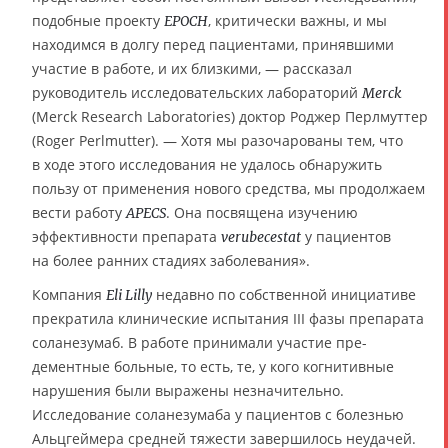
подобные проекту
, критически важны, и мы
EPOCH
находимся в долгу перед пациентами, принявшими
участие в работе, и их близкими, — рассказал
руководитель исследовательских лабораторий
Merck
(Merck Research Laboratories) доктор Роджер Перлмуттер
(Roger Perlmutter). — Хотя мы разочарованы тем, что
в ходе этого исследования не удалось обнаружить
пользу от применения нового средства, мы продолжаем
вести работу
. Она посвящена изучению
APECS
эффективности препарата
у пациентов
verubecestat
на более ранних стадиях заболевания».
Компания
недавно по собственной инициативе
Eli Lilly
прекратила клинические испытания III фазы препарата
соланезумаб. В работе принимали участие пре-
дементные больные, то есть, те, у кого когнитивные
нарушения были выражены незначительно.
Исследование соланезумаба у пациентов с болезнью
Альцгеймера средней тяжести завершилось неудачей.