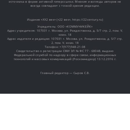
источника в форме активной гиперссылки. Мнения и взгляды авторов не
всегда совпадают с точкой зрения редакции.
Издание «XX2 век» («22 век», https://22century.ru)
Учредитель: OOO «КОММУНИКЕЙК»
Адрес учредителя: 107031 г. Москва, ул. Рождественка, д. 5/7 стр. 2, пом. V,
комн. 18
Адрес издателя и редакции: 107031 г. Москва, ул. Рождественка, д. 5/7 стр.
2, пом. V, комн. 18
Телефон: +7(977)948-21-08
Свидетельство о регистрации СМИ ЭЛ № ФС 77 - 68048, выдано
Федеральной службой по надзору в сфере связи, информационных
технологий и массовых коммуникаций (Роскомнадзор) 13.12.2016 г.
Главный редактор — Сыров С.В.