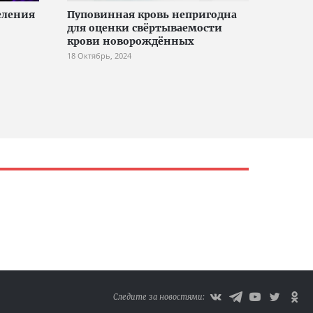
еления
Пуповинная кровь непригодна
для оценки свёртываемости
крови новорождённых
18 Октябрь, 2024
Следите за новостями: