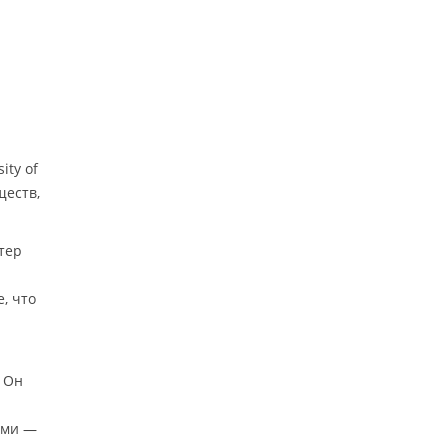
ity of
ществ,
тер
, что
 Он
ыми —