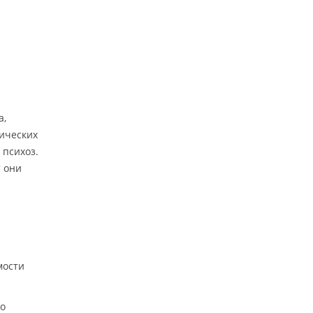
а,
тических
психоз.
т они
мости
но