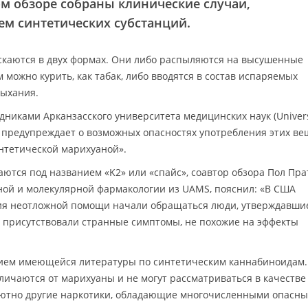
м обзоре собраны клинические случаи,
м синтетических субстанций.
каются в двух формах. Они либо распыляются на высушенные
можно курить, как табак, либо вводятся в состав испаряемых
дыхания.
никами Арканзасского университета медицинских наук (Univers
S) предупреждает о возможных опасностях употребления этих ве
нтетической марихуаной».
аются под названием «K2» или «спайс», соавтор обзора Пол Пра
очной и молекулярной фармакологии из UAMS, пояснил: «В США
ния неотложной помощи начали обращаться люди, утверждавшие
х присутствовали странные симптомы, не похожие на эффекты
нием имеющейся литературы по синтетическим каннабиноидам.
тличаются от марихуаны и не могут рассматриваться в качестве
солютно другие наркотики, обладающие многочисленными опасн