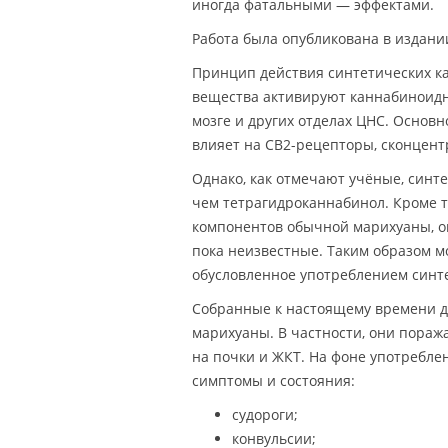
иногда фатальными — эффектами.
Работа была опубликована в издан
Принцип действия синтетических к
вещества активируют каннабиноид
мозге и других отделах ЦНС. Основ
влияет на CB2-рецепторы, сконцен
Однако, как отмечают учёные, синт
чем тетрагидроканнабинол. Кроме т
компонентов обычной марихуаны, он
пока неизвестные. Таким образом м
обусловленное употреблением синт
Собранные к настоящему времени д
марихуаны. В частности, они пораж
на почки и ЖКТ. На фоне употребл
симптомы и состояния:
судороги;
конвульсии;