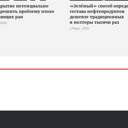
крытие потенциально
«Зелёный» способ опред
решить проблему плохо
состава нефтепродуктов
ающих ран
дешевле традиционных
в полторы тысячи раз
 2024
2 Март, 2025