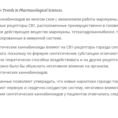
ии
.
Trends in Pharmacological Sciences
аннабиноидов во многом схож с механизмом работы марихуаны.
ные рецепторы CB1, расположенные преимущественно в голов
ное действующее вещество марихуаны, тетрагидроканнабинол, 
трированные в иммунной системе.
етические каннабиноиды влияют на CB1-рецепторы гораздо сил
ого, поскольку по формуле синтетические субстанции отличают
и теоретически способны воздействовать и на другие рецепто
ожно было бы объяснить негативное влияние на организм,
етических каннабиноидов.
анные позволяют утверждать, что новые наркотики гораздо то
ают нервную и сердечно-сосудистую систему, негативно влияю
ения синтетических каннабиноидов у пациентов отмечались сл