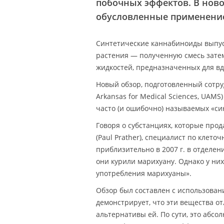
побочных эффектов. В ново
обусловленные применение
Синтетические каннабиноиды выпус
растения — полученную смесь затем 
жидкостей, предназначенных для в
Новый обзор, подготовленный сотруд
Arkansas for Medical Sciences, UAM
часто (и ошибочно) называемых «си
Говоря о субстанциях, которые прод
(Paul Prather), специалист по клет
приблизительно в 2007 г. в отделе
они курили марихуану. Однако у ни
употребления марихуаны».
Обзор был составлен с использова
демонстрирует, что эти вещества о
альтернативы ей. По сути, это аб