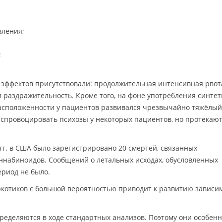
вления;
;
эффектов присутствовали: продолжительная интенсивная рвот
и раздражительность. Кроме того, на фоне употребления синте
сположенности у пациентов развивался чрезвычайно тяжёлый 
спровоцировать психозы у некоторых пациентов, но протекаю
4 гг. в США было зарегистрировано 20 смертей, связанных
ннабиноидов. Сообщений о летальных исходах, обусловленных
ериод не было.
ркотиков с большой вероятностью приводит к развитию зависи
еделяются в ходе стандартных анализов. Поэтому они особен