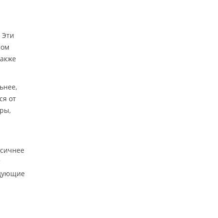
 Эти
ном
также
ьнее,
ся от
ры,
ксичнее
т
едующие