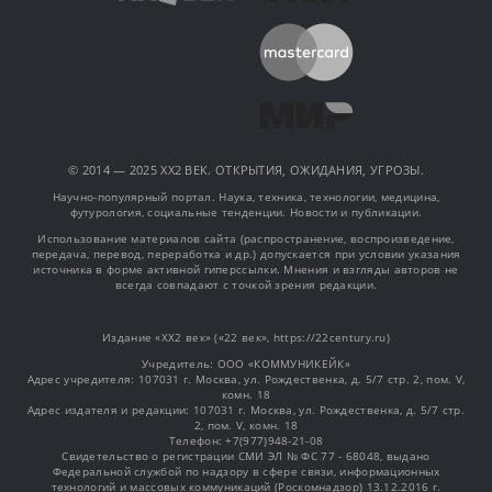
© 2014 — 2025 XX2 ВЕК. ОТКРЫТИЯ, ОЖИДАНИЯ, УГРОЗЫ.
Научно-популярный портал. Наука, техника, технологии, медицина,
футурология, социальные тенденции. Новости и публикации.
Использование материалов сайта (распространение, воспроизведение,
передача, перевод, переработка и др.) допускается при условии указания
источника в форме активной гиперссылки. Мнения и взгляды авторов не
всегда совпадают с точкой зрения редакции.
Издание «XX2 век» («22 век», https://22century.ru)
Учредитель: OOO «КОММУНИКЕЙК»
Адрес учредителя: 107031 г. Москва, ул. Рождественка, д. 5/7 стр. 2, пом. V,
комн. 18
Адрес издателя и редакции: 107031 г. Москва, ул. Рождественка, д. 5/7 стр.
2, пом. V, комн. 18
Телефон: +7(977)948-21-08
Свидетельство о регистрации СМИ ЭЛ № ФС 77 - 68048, выдано
Федеральной службой по надзору в сфере связи, информационных
технологий и массовых коммуникаций (Роскомнадзор) 13.12.2016 г.