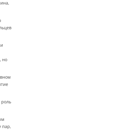
ина,
ю
льцев
ли
, но
овном
ытие
 роль
ым
 пар,