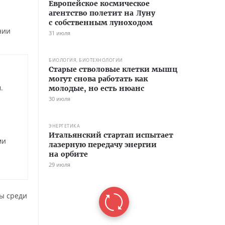
Европейское космическое
агентство полетит на Луну
с собственным луноходом
нии
31 июля
БИОЛОГИЯ, БИОТЕХНОЛОГИИ
Старые стволовые клетки мышц
могут снова работать как
.
молодые, но есть нюанс
30 июля
ЭНЕРГЕТИКА
Итальянский стартап испытает
ми
лазерную передачу энергии
на орбите
29 июля
ы среди