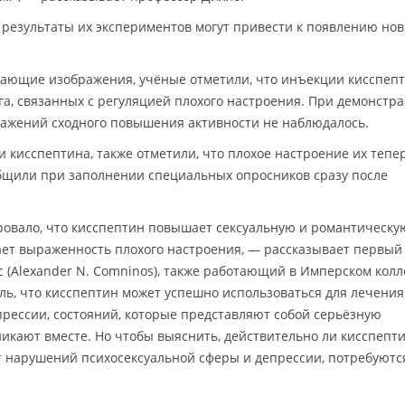
 результаты их экспериментов могут привести к появлению но
гающие изображения, учёные отметили, что инъекции кисспеп
га, связанных с регуляцией плохого настроения. При демонстр
ажений сходного повышения активности не наблюдалось.
кисспептина, также отметили, что плохое настроение их тепе
общили при заполнении специальных опросников сразу после
овало, что кисспептин повышает сексуальную и романтическу
шает выраженность плохого настроения, — рассказывает первый
 (Alexander N. Comninos), также работающий в Имперском кол
ль, что кисспептин может успешно использоваться для лечения
прессии, состояний, которые представляют собой серьёзную
икают вместе. Но чтобы выяснить, действительно ли кисспепт
т нарушений психосексуальной сферы и депрессии, потребуютс