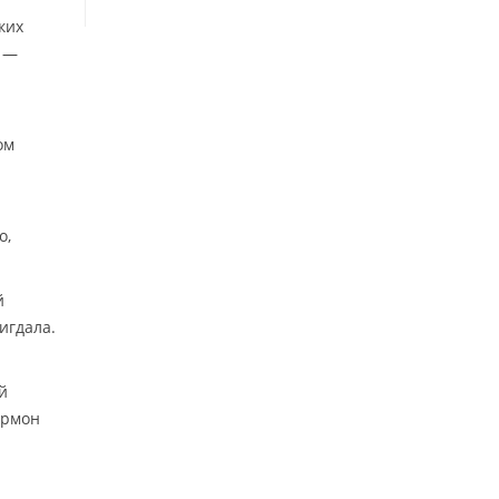
ких
. —
ом
о,
й
игдала.
й
ормон