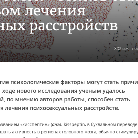
вом лечения
ных расстройств
XX2 век - н
угие психологические факторы могут стать прич
 ходе нового исследования учёным удалось
й, по мнению авторов работы, способен стать
 лечения психосексуальных расстройств.
азванием «кисспептин» (
англ.
kisspeptin, в буквальном перевод
шать активность в регионах головного мозга, обычно стимулир