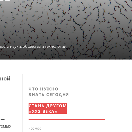
овости науки, общества и технологий.
иной
ЧТО НУЖНО
ЗНАТЬ СЕГОДНЯ
СТАНЬ ДРУГОМ
«XX2 ВЕКА»
е —
уемых
КОСМОС