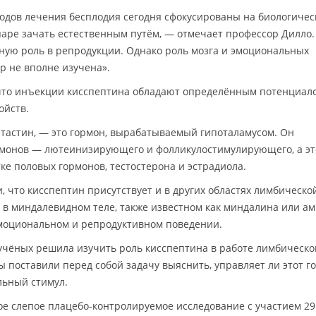
одов лечения бесплодия сегодня сфокусированы на биологичес
паре зачать естественным путём, — отмечает профессор Дилло
ную роль в репродукции. Однако роль мозга и эмоциональных
р не вполне изучена».
 что инъекции кисспептина обладают определённым потенциал
ойств.
етастин, — это гормон, вырабатываемый гипоталамусом. Он
ормонов — лютеинизирующего и фолликулостимулирующего, а эт
ке половых гормонов, тестостерона и эстрадиола.
 что кисспептин присутствует и в других областях лимбическо
, в миндалевидном теле, также известном как миндалина или ам
моциональном и репродуктивном поведении.
 учёных решила изучить роль кисспептина в работе лимбическо
ы поставили перед собой задачу выяснить, управляет ли этот г
льный стимул.
е слепое плацебо-контролируемое исследование с участием 29