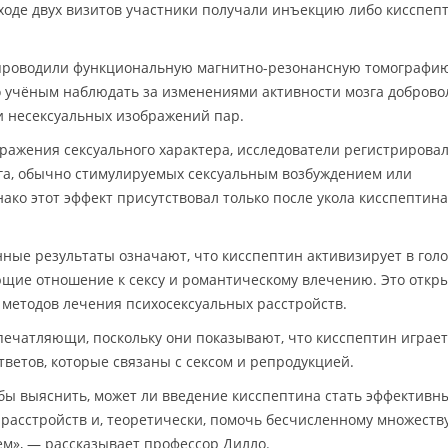
ходе двух визитов участники получали инъекцию либо кисспепт
проводили функциональную магнитно-резонансную томографи
о учёным наблюдать за изменениями активности мозга доброво
и несексуальных изображений пар.
ражения сексуального характера, исследователи регистрирова
га, обычно стимулируемых сексуальным возбуждением или
ко этот эффект присутствовал только после укола кисспептина
ные результаты означают, что кисспептин активизирует в гол
ющие отношение к сексу и романтическому влечению. Это откр
методов лечения психосексуальных расстройств.
ечатляющи, поскольку они показывают, что кисспептин играет
тветов, которые связаны с сексом и репродукцией.
 бы выяснить, может ли введение кисспептина стать эффективн
расстройств и, теоретически, помочь бесчисленному множеству
м», — рассказывает профессор Дилло.