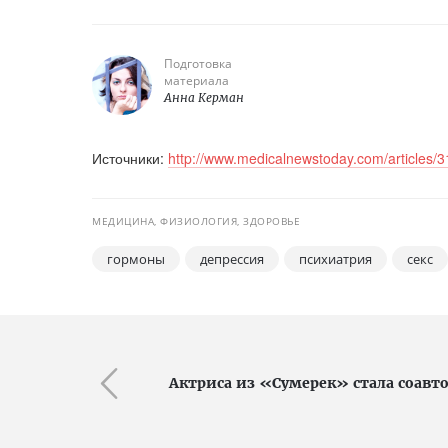
Подготовка
материала
Анна Керман
Источники:
http://www.medicalnewstoday.com/articles/
МЕДИЦИНА, ФИЗИОЛОГИЯ, ЗДОРОВЬЕ
гормоны
депрессия
психиатрия
секс
Актриса из «Сумерек» стала соавт