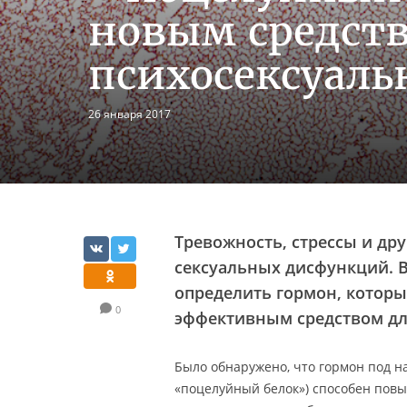
новым средст
психосексуаль
26 января 2017
Тревожность, стрессы и др
сексуальных дисфункций. В
определить гормон, которы
0
эффективным средством для
Было обнаружено, что гормон под н
«поцелуйный белок») способен повы