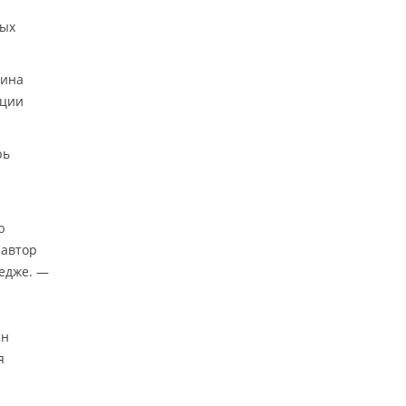
вых
тина
ации
рь
ю
 автор
ледже. —
ин
я