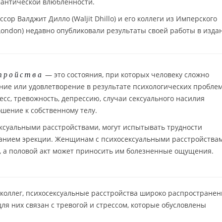
мантической влюблённости.
ор Валджит Дилло (Waljit Dhillo) и его коллеги из Имперского
 London) недавно опубликовали результаты своей работы в изда
— это состояния, при которых человеку сложно
стройства
ние или удовлетворение в результате психологических проблем
есс, тревожность, депрессию, случаи сексуального насилия
шение к собственному телу.
суальными расстройствами, могут испытывать трудности
анием эрекции. Женщинам с психосексуальными расстройства
, а половой акт может приносить им болезненные ощущения.
коллег, психосексуальные расстройства широко распространен
ля них связан с тревогой и стрессом, которые обусловлены