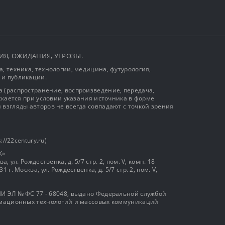
ЫТИЯ, ОЖИДАНИЯ, УГРОЗЫ.
, техника, технологии, медицина, футурология,
 и публикации.
 (распространение, воспроизведение, передача,
ускается при условии указания источника в форме
 взгляды авторов не всегда совпадают с точкой зрения
://22century.ru)
К»
, ул. Рождественка, д. 5/7 стр. 2, пом. V, комн. 18
г. Москва, ул. Рождественка, д. 5/7 стр. 2, пом. V,
И ЭЛ № ФС 77 - 68048, выдано Федеральной службой
ормационных технологий и массовых коммуникаций