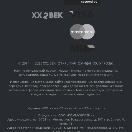
© 2014 — 2025 XX2 ВЕК. ОТКРЫТИЯ, ОЖИДАНИЯ, УГРОЗЫ.
Научно-популярный портал. Наука, техника, технологии, медицина,
футурология, социальные тенденции. Новости и публикации.
Использование материалов сайта (распространение, воспроизведение,
передача, перевод, переработка и др.) допускается при условии указания
источника в форме активной гиперссылки. Мнения и взгляды авторов не
всегда совпадают с точкой зрения редакции.
Издание «XX2 век» («22 век», https://22century.ru)
Учредитель: OOO «КОММУНИКЕЙК»
Адрес учредителя: 107031 г. Москва, ул. Рождественка, д. 5/7 стр. 2, пом. V,
комн. 18
Адрес издателя и редакции: 107031 г. Москва, ул. Рождественка, д. 5/7 стр.
2, пом. V, комн. 18