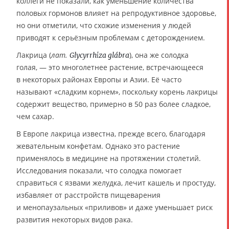
коллеги не показали, как уменьшение количества
половых гормонов влияет на репродуктивное здоровье,
но они отметили, что схожие изменения у людей
приводят к серьёзным проблемам с деторождением.
Лакрица (
лат.
), она же солодка
Glycyrrhí́za glábra
голая, — это многолетнее растение, встречающееся
в некоторых районах Европы и Азии. Её часто
называют «сладким корнем», поскольку корень лакрицы
содержит вещество, примерно в 50 раз более сладкое,
чем сахар.
В Европе лакрица известна, прежде всего, благодаря
жевательным конфетам. Однако это растение
применялось в медицине на протяжении столетий.
Исследования показали, что солодка помогает
справиться с язвами желудка, лечит кашель и простуду,
избавляет от расстройств пищеварения
и менопаузальных «приливов» и даже уменьшает риск
развития некоторых видов рака.