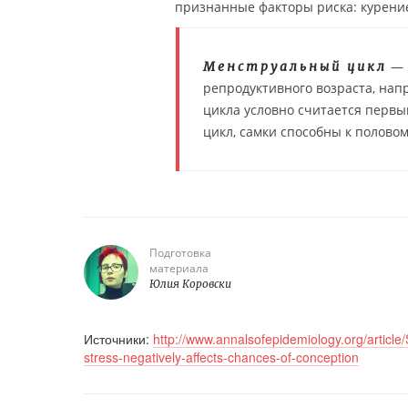
признанные факторы риска: курение
— 
Менструальный цикл
репродуктивного возраста, нап
цикла условно считается перв
цикл, самки способны к полово
Подготовка
материала
Юлия Коровски
Источники:
http://www.annalsofepidemiology.org/articl
stress-negatively-affects-chances-of-conception