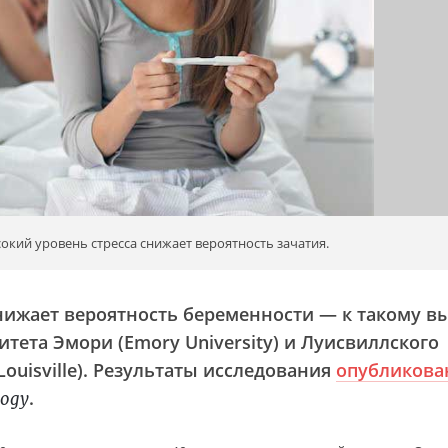
окий уровень стресса снижает вероятность зачатия.
нижает вероятность беременности — к такому в
тета Эмори (Emory University) и Луисвиллского
 Louisville). Результаты исследования
опубликов
.
logy