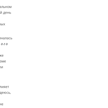
уальном
ой день
ных
иналась
ного
же
роме
ли
влияет
адеюсь,
ие