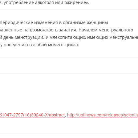
, употребление алкоголя или ожирение».
периодические изменения в организме женщины
равленные на возможность зачатия. Началом менструального
ый день менструации. У млекопитающих, имеющих менструаль
му поведению в любой момент цикла.
e/S1047-2797(16)30240-X/abstract
,
http://uoflnews.com/releases/scientis