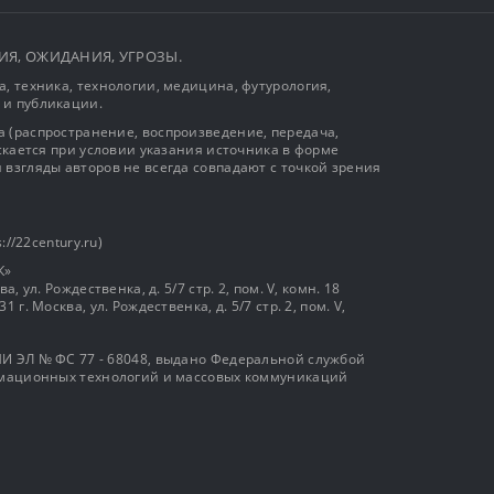
ЫТИЯ, ОЖИДАНИЯ, УГРОЗЫ.
, техника, технологии, медицина, футурология,
 и публикации.
 (распространение, воспроизведение, передача,
ускается при условии указания источника в форме
 взгляды авторов не всегда совпадают с точкой зрения
://22century.ru)
К»
, ул. Рождественка, д. 5/7 стр. 2, пом. V, комн. 18
г. Москва, ул. Рождественка, д. 5/7 стр. 2, пом. V,
И ЭЛ № ФС 77 - 68048, выдано Федеральной службой
ормационных технологий и массовых коммуникаций