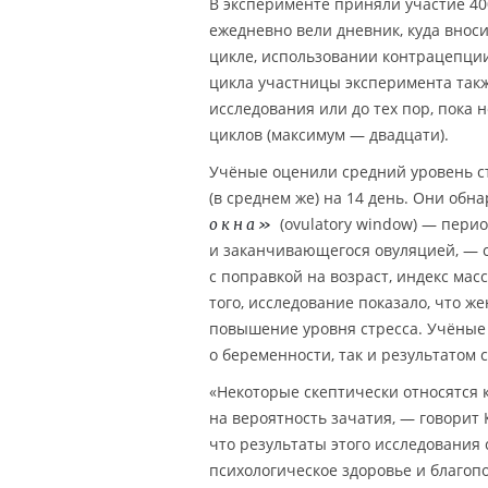
В эксперименте приняли участие 40
ежедневно вели дневник, куда вноси
цикле, использовании контрацепции
цикла участницы эксперимента так
исследования или до тех пор, пока
циклов (максимум — двадцати).
Учёные оценили средний уровень ст
(в среднем же) на 14 день. Они обн
(ovulatory window) — пери
окна»
и заканчивающегося овуляцией, — с
с поправкой на возраст, индекс мас
того, исследование показало, что 
повышение уровня стресса. Учёные 
о беременности, так и результатом
«Некоторые скептически относятся к
на вероятность зачатия, — говорит К
что результаты этого исследования 
психологическое здоровье и благопо