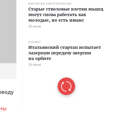
БИОЛОГИЯ, БИОТЕХНОЛОГИИ
Старые стволовые клетки мышц
могут снова работать как
молодые, но есть нюанс
30 июля
КОСМОС
Итальянский стартап испытает
лазерную передачу энергии
на орбите
29 июля
ыводу
аны