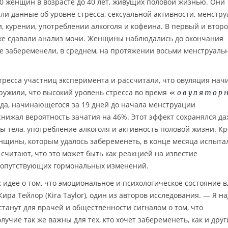
0 женщин в возрасте до 40 лет, живущих половой жизнью. Они
ли данные об уровне стресса, сексуальной активности, менстр
, курении, употреблении алкоголя и кофеина. В первый и втор
же сдавали анализ мочи. Женщины наблюдались до окончания
 не забеременели, в среднем, на протяжении восьми менструаль
ресса участниц эксперимента и рассчитали, что овуляция нач
аружили, что высокий уровень стресса во время
«овулятор
ода, начинающегося за 19 дней до начала менструации
нижал вероятность зачатия на 46%. Этот эффект сохранялся да
сы тела, употребление алкоголя и активность половой жизни. К
женщины, которым удалось забеременеть, в конце месяца испыта
считают, что это может быть как реакцией на известие
 сопутствующих гормональных изменений.
 идее о том, что эмоциональное и психологическое состояние 
ира Тейлор (Kira Taylor), один из авторов исследования. — Я н
станут для врачей и общественности сигналом о том, что
лучие так же важны для тех, кто хочет забеременеть, как и друг