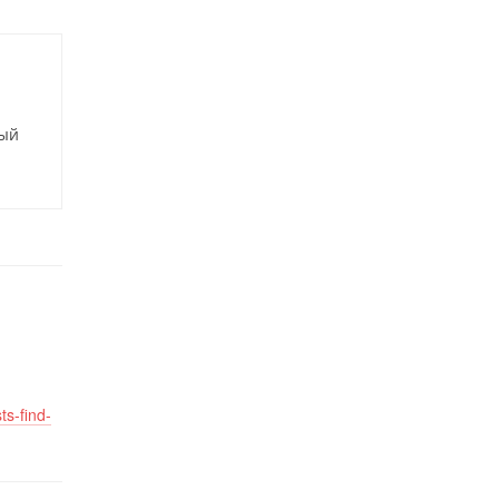
ный
ts-find-