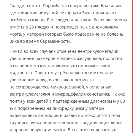
Гранди в штате Параиба на северо-востоке Бразилии,
где эпидемия вирусной лихорадки Зика проявилась
особенно сильно. В исследование также были включены
отчёты о 28 плодах и новорождённых с аномалиями
мозга, у матерей которых было подозрение на болезнь
Зика во время беременности.
Почти во всех случаях отмечена вентрикуломегалия —
увеличение размеров мозговых желудочков, полостей
в головном мозге, заполненных спинномозговой
жидкостью. При этом у трёх плодов значительное
увеличение желудочков головного мозга
не сопровождалось микроцефалией, у остальных
вентрикуломегалия и микроцефалия сочетались. Также
почти у всех детей с подтверждённым диагнозом и у 80
% с подозрением на лихорадку Зика у матери
наблюдались аномалии в развитии мозолистого тела —
крупного пучка нервных волокон, соединяющих левое
и правое полушария мозга. Во всех исследованных