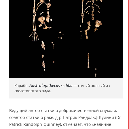
Карабо,
Australopithecus sediba
— самый полный из
скелетов этого вида.
Ведущий автор статьи о доброкачественной опухоли,
соавтор статьи о раке, д-р Патрик Рандольф-Куинни (Dr
Patrick Randolph-Quinney), отмечает, что «наличие