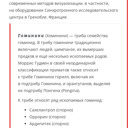
современных методов визуализации, в частности,
на оборудовании Синхротронного исследовательского
центра в Гренобле, Франция.
(Хоминини) — триба семейства
Гоминини
гоминид. В трибу гоминини традиционно
включают людей, шимпанзе, их вымерших
предков и ещё несколько ископаемых родов.
Моррис Гудмен в своей неординарной
классификации приматов также относит
к трибе Гоминини горилл, включая их
в подтрибу Гоминина, и орангутанов, выделяя
их подтрибу Понгина (Pongina).
К трибе относят ряд ископаемых гоминид:
Сахелантроп (спорно)
Оррорин (спорно)
Ардипитек (спорно)