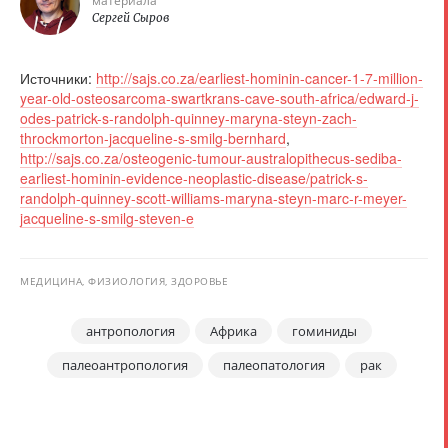
материала
Сергей Сыров
Источники:
http://sajs.co.za/earliest-hominin-cancer-1-7-million-
year-old-osteosarcoma-swartkrans-cave-south-africa/edward-j-
odes-patrick-s-randolph-quinney-maryna-steyn-zach-
throckmorton-jacqueline-s-smilg-bernhard
,
http://sajs.co.za/osteogenic-tumour-australopithecus-sediba-
earliest-hominin-evidence-neoplastic-disease/patrick-s-
randolph-quinney-scott-williams-maryna-steyn-marc-r-meyer-
jacqueline-s-smilg-steven-e
МЕДИЦИНА, ФИЗИОЛОГИЯ, ЗДОРОВЬЕ
антропология
Африка
гоминиды
палеоантропология
палеопатология
рак