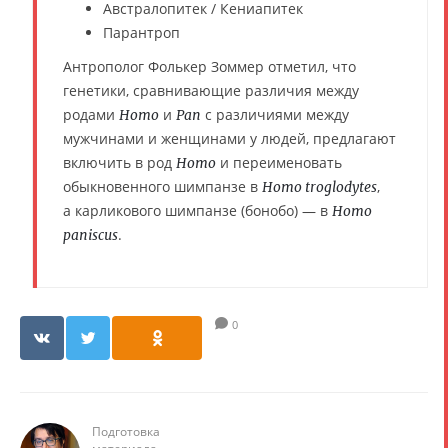
Австралопитек / Кениапитек
Парантроп
Антрополог Фолькер Зоммер отметил, что
генетики, сравнивающие различия между
родами
и
с различиями между
Homo
Pan
мужчинами и женщинами у людей, предлагают
включить в род
и переименовать
Homo
обыкновенного шимпанзе в
,
Homo troglodytes
а карликового шимпанзе (бонобо) — в
Homo
.
paniscus
0
Подготовка