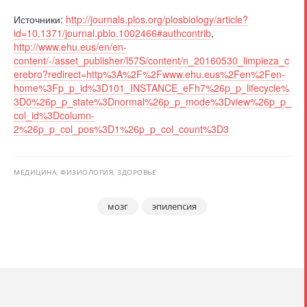
Источники:
http://journals.plos.org/plosbiology/article?
id=10.1371/journal.pbio.1002466#authcontrib
,
http://www.ehu.eus/en/en-
content/-/asset_publisher/l57S/content/n_20160530_limpieza_c
erebro?redirect=http%3A%2F%2Fwww.ehu.eus%2Fen%2Fen-
home%3Fp_p_id%3D101_INSTANCE_eFh7%26p_p_lifecycle%
3D0%26p_p_state%3Dnormal%26p_p_mode%3Dview%26p_p_
col_id%3Dcolumn-
2%26p_p_col_pos%3D1%26p_p_col_count%3D3
МЕДИЦИНА, ФИЗИОЛОГИЯ, ЗДОРОВЬЕ
мозг
эпилепсия