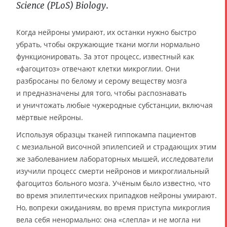
.
Science (PLoS) Biology
Когда нейроны умирают, их останки нужно быстро
убрать, чтобы окружающие ткани могли нормально
функционировать. За этот процесс, известный как
«фагоцитоз» отвечают клетки микроглии. Они
разбросаны по белому и серому веществу мозга
и предназначены для того, чтобы распознавать
и уничтожать любые чужеродные субстанции, включая
мёртвые нейроны.
Используя образцы тканей гиппокампа пациентов
с мезиальной височной эпилепсией и страдающих этим
же заболеванием лабораторных мышей, исследователи
изучили процесс смерти нейронов и микроглиальный
фагоцитоз больного мозга. Учёным было известно, что
во время эпилептических припадков нейроны умирают.
Но, вопреки ожиданиям, во время приступа микроглия
вела себя ненормально: она «слепла» и не могла ни