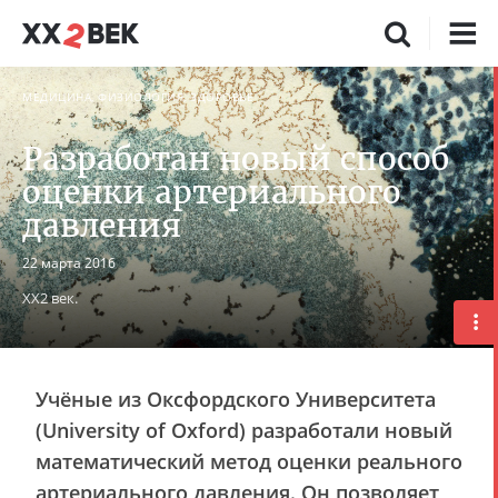
МЕДИЦИНА, ФИЗИОЛОГИЯ, ЗДОРОВЬЕ
Разработан новый способ
оценки артериального
давления
22 марта 2016
ХХ2 век.
Учёные из Оксфордского Университета
(University of Oxford) разработали новый
математический метод оценки реального
артериального давления. Он позволяет