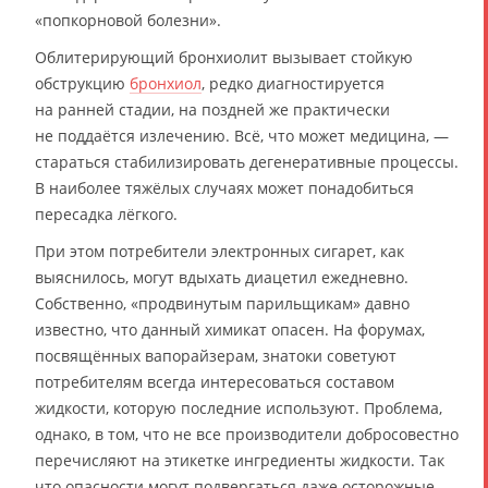
«попкорновой болезни».
Облитерирующий бронхиолит вызывает стойкую
обструкцию
бронхиол
, редко диагностируется
на ранней стадии, на поздней же практически
не поддаётся излечению. Всё, что может медицина, —
стараться стабилизировать дегенеративные процессы.
В наиболее тяжёлых случаях может понадобиться
пересадка лёгкого.
При этом потребители электронных сигарет, как
выяснилось, могут вдыхать диацетил ежедневно.
Собственно, «продвинутым парильщикам» давно
известно, что данный химикат опасен. На форумах,
посвящённых вапорайзерам, знатоки советуют
потребителям всегда интересоваться составом
жидкости, которую последние используют. Проблема,
однако, в том, что не все производители добросовестно
перечисляют на этикетке ингредиенты жидкости. Так
что опасности могут подвергаться даже осторожные