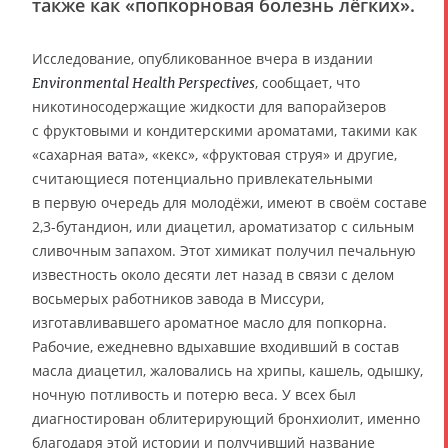
также как «попкорновая болезнь лёгких».
Исследование, опубликованное вчера в издании
, сообщает, что
Environmental Health Perspectives
никотиносодержащие жидкости для вапорайзеров
с фруктовыми и кондитерскими ароматами, такими как
«сахарная вата», «кекс», «фруктовая струя» и другие,
считающиеся потенциально привлекательными
в первую очередь для молодёжи, имеют в своём составе
2,3-бутандион, или диацетил, ароматизатор с сильным
сливочным запахом. Этот химикат получил печальную
известность около десяти лет назад в связи с делом
восьмерых работников завода в Миссури,
изготавливавшего ароматное масло для попкорна.
Рабочие, ежедневно вдыхавшие входивший в состав
масла диацетил, жаловались на хрипы, кашель, одышку,
ночную потливость и потерю веса. У всех был
диагностирован облитерирующий бронхиолит, именно
благодаря этой истории и получивший название