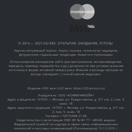
© 2014 — 2025 XX2 ВЕК. ОТКРЫТИЯ, ОЖИДАНИЯ, УГРОЗЫ.
Научно-популярный портал. Наука, техника, технологии, медицина,
футурология, социальные тенденции. Новости и публикации.
Использование материалов сайта (распространение, воспроизведение,
передача, перевод, переработка и др.) допускается при условии указания
источника в форме активной гиперссылки. Мнения и взгляды авторов не
всегда совпадают с точкой зрения редакции.
Издание «XX2 век» («22 век», https://22century.ru)
Учредитель: OOO «КОММУНИКЕЙК»
Адрес учредителя: 107031 г. Москва, ул. Рождественка, д. 5/7 стр. 2, пом. V,
комн. 18
Адрес издателя и редакции: 107031 г. Москва, ул. Рождественка, д. 5/7 стр.
2, пом. V, комн. 18
Телефон: +7(977)948-21-08
Свидетельство о регистрации СМИ ЭЛ № ФС 77 - 68048, выдано
Федеральной службой по надзору в сфере связи, информационных
технологий и массовых коммуникаций (Роскомнадзор) 13.12.2016 г.