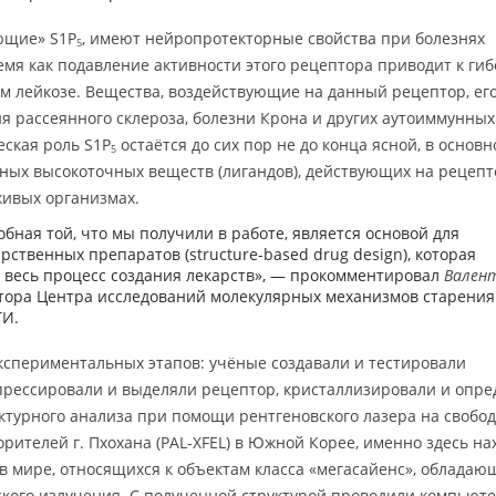
ющие» S1P
, имеют нейропротекторные свойства при болезнях
5
емя как подавление активности этого рецептора приводит к ги
м лейкозе. Вещества, воздействующие на данный рецептор, ег
я рассеянного склероза, болезни Крона и других аутоиммунных
ская роль S1P
остаётся до сих пор не до конца ясной, в основн
5
ных высокоточных веществ (лигандов), действующих на рецепт
живых организмах.
бная той, что мы получили в работе, является основой для
ственных препаратов (structure-based drug design), которая
 весь процесс создания лекарств», — прокомментировал
Вален
ктора Центра исследований молекулярных механизмов старения
ТИ.
экспериментальных этапов: учёные создавали и тестировали
прессировали и выделяли рецептор, кристаллизировали и опре
уктурного анализа при помощи рентгеновского лазера на свобо
корителей г. Пхохана (PAL-XFEL) в Южной Корее, именно здесь на
 в мире, относящихся к объектам класса «мегасайенс», обладаю
ого излучения. С полученной структурой проводили компьют