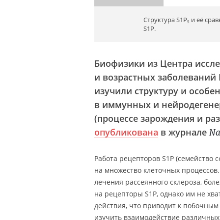
Структура S1P
и её срав
5
S1P.
Биофизики из Центра иссл
и возрастных заболеваний
изучили структуру и особе
в иммунных и нейродегене
(процессе зарождения и ра
опубликована
в журнале
Na
Работа рецепторов S1P (семейство 
на множество клеточных процессов.
лечения рассеянного склероза, бол
на рецепторы S1P, однако им не хв
действия, что приводит к побочным
изучить взаимодействие различных 