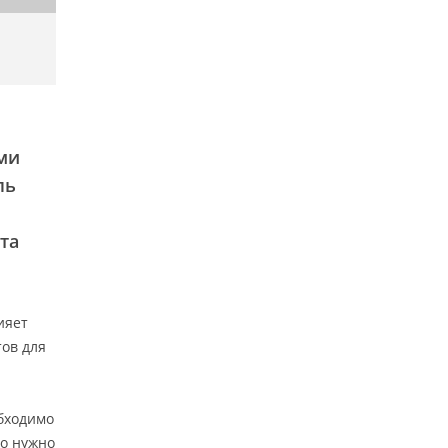
ми
ль
та
ияет
тов для
обходимо
го нужно