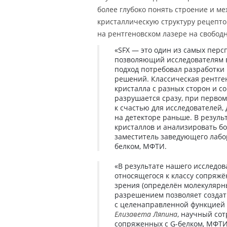
более глубоко понять строение и 
кристаллическую структуру рецепто
на рентгеновском лазере на свободн
«SFX — это один из самых перс
позволяющий исследователям в
подход потребовал разработки
решений. Классическая рентге
кристалла с разных сторон и с
разрушается сразу, при перво
к счастью для исследователей,
на детекторе раньше. В резуль
кристаллов и анализировать б
заместитель заведующего лабо
белком, МФТИ.
«В результате нашего исследов
относящегося к классу сопряжё
зрения (определён молекулярны
разрешением позволяет создат
с целенаправленной функцией
Елизавета Ляпина
, научный со
сопряженных с G-белком, МФТИ