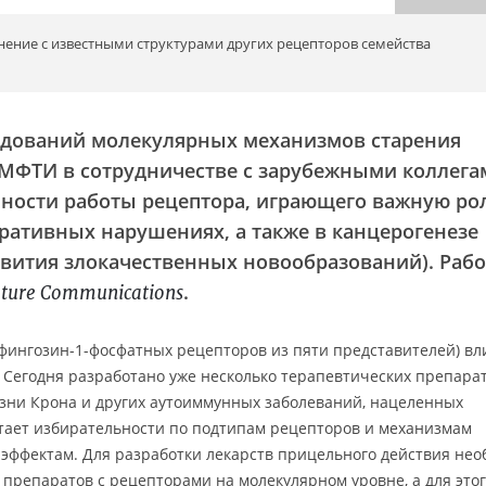
нение с известными структурами других рецепторов семейства
едований молекулярных механизмов старения
 МФТИ в сотрудничестве с зарубежными коллега
нности работы рецептора, играющего важную ро
ративных нарушениях, а также в канцерогенезе
звития злокачественных новообразований). Рабо
.
ture Communications
сфингозин-1-фосфатных рецепторов из пяти представителей) вл
 Cегодня разработано уже несколько терапевтических препара
езни Крона и других аутоиммунных заболеваний, нацеленных
атает избирательности по подтипам рецепторов и механизмам
 эффектам. Для разработки лекарств прицельного действия не
препаратов с рецепторами на молекулярном уровне, а для это