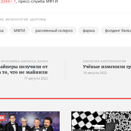
2-32447-1
, пресс-служба МФТИ
А, ФИЗИОЛОГИЯ, ЗДОРОВЬЕ
ра
МФТИ
рассеянный склероз
фарма
фолдинг белк
ЭКОНОМИКА, ФИНАНСЫ, БАНКИ
БИОЛОГИЯ, БИОТЕХНОЛОГИИ
 майнеры получили от
Учёные изменили гр
а то, что не майнили
18 августа 2022
17 августа 2022