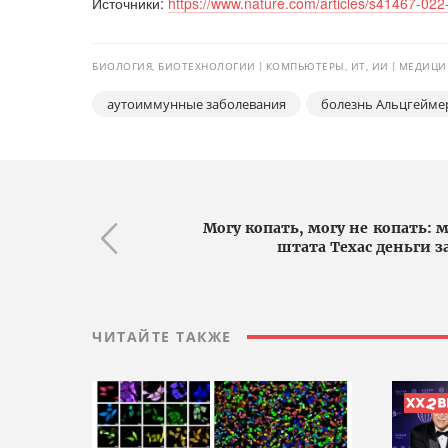
Источники:
https://www.nature.com/articles/s41467-02
БИОЛОГИЯ, БИОТЕХНОЛОГИИ
КОМПЬЮТЕРЫ, ИТ, ИИ
МЕДИЦИН
аутоиммунные заболевания
болезнь Альцгейме
Могу копать, могу не копать:
штата Техас деньги з
ЧИТАЙТЕ ТАКЖЕ