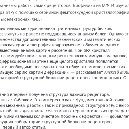
механизмы работы самих рецепторов. Биофизики из МФТИ изучи
ра S1P
с помощью серийной фемтосекундной кристаллографии 
5
ых электронах (XFEL).
пективных методов анализа третичных структур белков,
зглянуть на ранее не поддававшиеся анализу белки. Однако эт
 множества дополнительных технических и математических
новская кристаллография подразумевает облучение одного
овместный анализ картин рассеяния. При SFX кристалл
м взаимодействии с мощным рентгеновским импульсом, однако,
 дифракционная картина ещё целого кристалла появляется
тате необходимо последовательно облучать множество мелких
ольшую серию картин дифракции», — рассказывает
Алексей Ми
раторией структурной биологии рецепторов, сопряженных с G-
ания впервые получена структура важного рецептора,
нных с G-белком. Это интересно как с фундаментальной точки
й механизм работы), так и с прикладной: структура S1P
с высо
5
ь шаблоны для поиска селективных терапевтических препарат
 и минимальным количеством побочных эффектов», — добавляе
трудник лаборатории структурной биологии рецепторов,
, первый автор статьи.