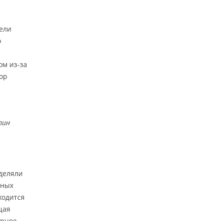
бели
о
ом из-за
ор
тин
деляли
дных
ходится
щая
ерное