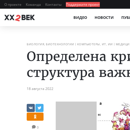
О проекте
Команда
Контакты
Поддержите проект
ВИДЕО
НОВОСТИ
ПУБ
БИОЛОГИЯ, БИОТЕХНОЛОГИИ
КОМПЬЮТЕРЫ, ИТ, ИИ
МЕДИЦИН
Определена кр
структура важ
18 августа 2022
0