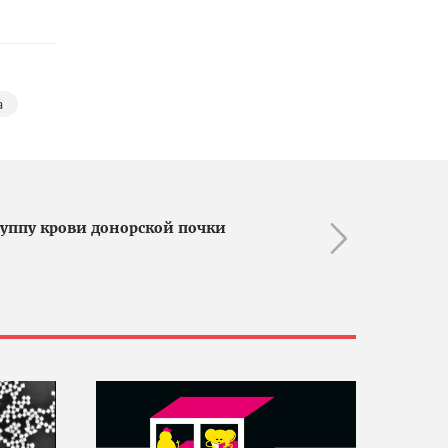
а
уппу крови донорской почки