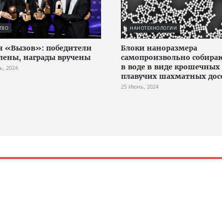
ТВО
НАНОТЕХНОЛОГИИ
 «Вызов»: победители
Блоки наноразмера
лены, награды вручены
самопроизвольно собира
в воде в виде крошечных
ь, 2024
плавучих шахматных дос
25 Июнь, 2024