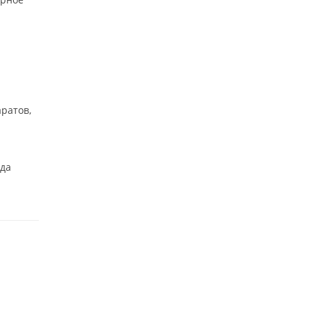
ратов,
нда