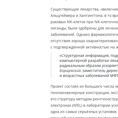
Существующие лекарства, «включа
Альцгеймера и Хантингтона, в то вр
раковых NK-клеток при NK-клеточно
лиганды, были одобрены для лечени
заболеваний. Однако фармакологиче
отсутствия хорошо охарактеризован
с подтверждённой активностью на 
«Структурная информация, подо
компьютерной разработки лекар
радикальным образом ускоряет
Борщевский
, заместитель дире
и возрастных заболеваний МФ
Проект состоял из большого числа 
генноинженерные конструкции, экс
его структуру методом рентгеностр
электронах (XFEL) в лаборатории ус
одна из самых серьёзных установок
мощнейшим источником рентгеновск