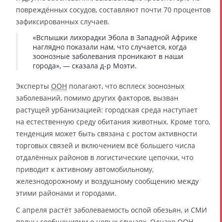
повреждённых сосудов, составляют почти 70 процентов
зафиксированных случаев.
«Вспышки лихорадки Эбола в Западной Африке
наглядно показали нам, что случается, когда
зоонозные заболевания проникают в наши
города», — сказала д-р Моэти.
Эксперты
ООН
полагают, что всплеск зоонозных
заболеваний, помимо других факторов, вызван
растущей урбанизацией: городская среда наступает
на естественную среду обитания животных. Кроме того,
тенденция может быть связана с ростом активности
торговых связей и включением всё большего числа
отдалённых районов в логистические цепочки, что
приводит к активному автомобильному,
железнодорожному и воздушному сообщению между
этими районами и городами.
С апреля растёт заболеваемость оспой обезьян, и СМИ
полны сообщениями о новых случаях. Однако
ООН