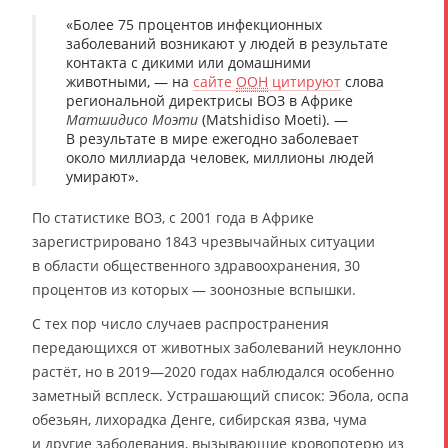
«Более 75 процентов инфекционных
заболеваний возникают у людей в результате
контакта с дикими или домашними
животными, — на
сайте
ООН
цитируют
слова
региональной директрисы ВОЗ в Африке
Матшидисо Моэти
(Matshidiso Moeti). —
В результате в мире ежегодно заболевает
около миллиарда человек, миллионы людей
умирают».
По статистике ВОЗ, с 2001 года в Африке
зарегистрировано 1843 чрезвычайных ситуации
в области общественного здравоохранения, 30
процентов из которых — зоонозные вспышки.
С тех пор число случаев распространения
передающихся от животных заболеваний неуклонно
растёт, но в 2019—2020 годах наблюдался особенно
заметный всплеск. Устрашающий список: Эбола, оспа
обезьян, лихорадка Денге, сибирская язва, чума
и другие заболевания, вызывающие кровопотерю из