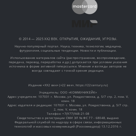
© 2014 — 2025 XX2 ВЕК. ОТКРЫТИЯ, ОЖИДАНИЯ, УГРОЗЫ.
Научно-популярный портал. Наука, техника, технологии, медицина,
футурология, социальные тенденции. Новости и публикации.
Использование материалов сайта (распространение, воспроизведение,
передача, перевод, переработка и др.) допускается при условии указания
источника в форме активной гиперссылки. Мнения и взгляды авторов не
всегда совпадают с точкой зрения редакции.
Издание «XX2 век» («22 век», https://22century.ru)
Учредитель: OOO «КОММУНИКЕЙК»
Адрес учредителя: 107031 г. Москва, ул. Рождественка, д. 5/7 стр. 2, пом. V,
комн. 18
Адрес издателя и редакции: 107031 г. Москва, ул. Рождественка, д. 5/7 стр.
2, пом. V, комн. 18
Телефон: +7(977)948-21-08
Свидетельство о регистрации СМИ ЭЛ № ФС 77 - 68048, выдано
Федеральной службой по надзору в сфере связи, информационных
технологий и массовых коммуникаций (Роскомнадзор) 13.12.2016 г.