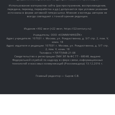
Использование материалов сайта (распространение, воспроизведение,
передача, перевод, переработка и др.) допускается при условии указания
источника в форме активной гиперссылки. Мнения и взгляды авторов не
всегда совпадают с точкой зрения редакции.
Издание «XX2 век» («22 век», https://22century.ru)
Учредитель: OOO «КОММУНИКЕЙК»
Адрес учредителя: 107031 г. Москва, ул. Рождественка, д. 5/7 стр. 2, пом. V,
комн. 18
Адрес издателя и редакции: 107031 г. Москва, ул. Рождественка, д. 5/7 стр.
2, пом. V, комн. 18
Телефон: +7(977)948-21-08
Свидетельство о регистрации СМИ ЭЛ № ФС 77 - 68048, выдано
Федеральной службой по надзору в сфере связи, информационных
технологий и массовых коммуникаций (Роскомнадзор) 13.12.2016 г.
Главный редактор — Сыров С.В.