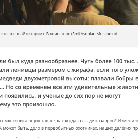
естественной истории в Вашингтоне (Smithsonian Museum of
 был куда разнообразнее. Чуть более 100 тыс. 
зали ленивцы размером с жирафа, если того уло
 медведи двухметровой высоты; плавали бобры 
ра… Но со временем все эти удивительные живот
 и появились, и учёные до сих пор не могут
ему это произошло.
ых млекопитающих так же, как когда-то — динозавров? Изменил
А может быть, дело в первобытных охотниках, наших далёких пр