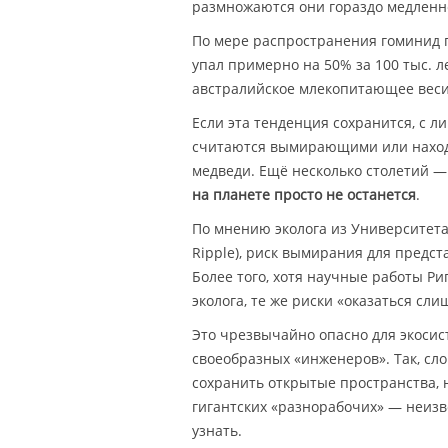
размножаются они гораздо медленн
По мере распространения гоминид 
упал примерно на 50% за 100 тыс. л
австралийское млекопитающее весит 
Если эта тенденция сохранится, с л
считаются вымирающими или находя
медведи. Ещё несколько столетий 
на планете просто не останется
.
По мнению эколога из Университета 
Ripple), риск вымирания для пред
Более того, хотя научные работы 
эколога, те же риски «оказаться сл
Это чрезвычайно опасно для экосис
своеобразных «инженеров». Так, сло
сохранить открытые пространства, 
гигантских «разнорабочих» — неизве
узнать.