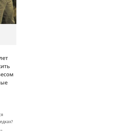
лет
жить
весом
ные
ся
едках?