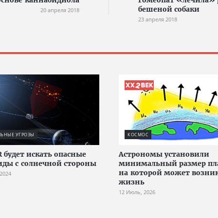
основе каннабидиола
Гомеопат «лечила» 
бешеной собаки
20 апреля 2018
23 апреля 2018
ЛЬНЫЕ УГРОЗЫ
КОСМОС
 будет искать опасные
Астрономы установили
иды с солнечной стороны
минимальный размер пл
на которой может возни
 2024
жизнь
12 Июль, 2026