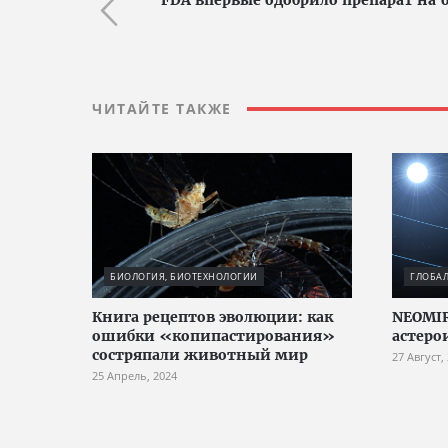
FDA впервые одобрило препарат на 
ЧИТАЙТЕ ТАКЖЕ
БИОЛОГИЯ, БИОТЕХНОЛОГИИ
ГЛОБА
Книга рецептов эволюции: как
NEOMIR
ошибки «копипастирования»
астеро
состряпали животный мир
27 Август,
25 Апрель, 2024