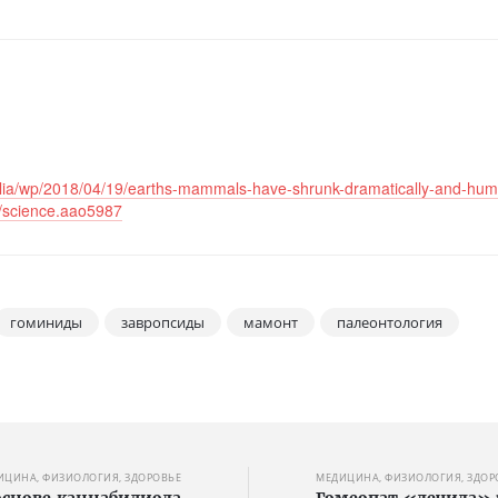
lia/wp/2018/04/19/earths-mammals-have-shrunk-dramatically-and-hum
6/science.aao5987
гоминиды
завропсиды
мамонт
палеонтология
ИЦИНА, ФИЗИОЛОГИЯ, ЗДОРОВЬЕ
МЕДИЦИНА, ФИЗИОЛОГИЯ, ЗДОР