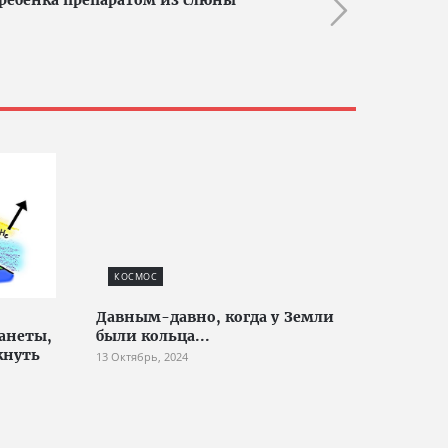
ребёнка препаратом из слюны
КОСМОС
Давным-давно, когда у Земли
анеты,
были кольца...
кнуть
13 Октябрь, 2024