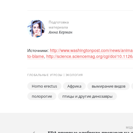
Подготовка
материала
Анна Керман
Источники:
http://www.washingtonpost.com/news/anima
to-blame
,
http://science.sciencemag.org/cgi/doi/10.112
ГЛОБАЛЬНЫЕ УГРОЗЫ
ЭКОЛОГИЯ
Homo erectus
Африка
вымирание видов
полорогие
птицы и другие динозавры
МЕД