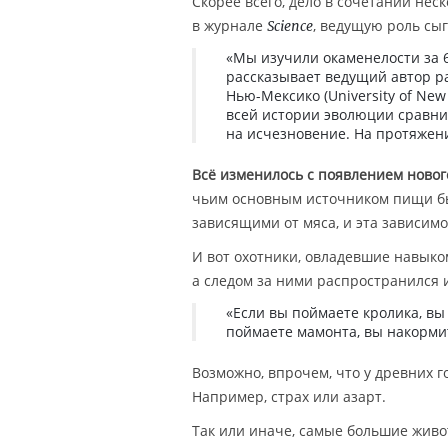
Скорее всего, дело в сочетании нес
в журнале
, ведущую роль сы
Science
«Мы изучили окаменелости за 6
рассказывает ведущий автор ра
Нью-Мексико (University of Ne
всей истории эволюции сравни
на исчезновение. На протяжени
Всё изменилось с появлением ново
чьим основным источником пищи бы
зависящими от мяса, и эта зависимо
И вот охотники, овладевшие навык
а следом за ними распространился
«Если вы поймаете кролика, в
поймаете мамонта, вы накорми
Возможно, впрочем, что у древних 
Например, страх или азарт.
Так или иначе, самые большие живо