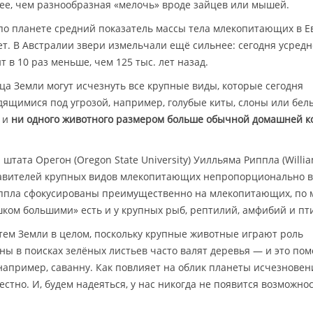
ее, чем разнообразная «мелочь» вроде зайцев или мышей.
по планете средний показатель массы тела млекопитающих в Е
ет. В Австралии звери измельчали ещё сильнее: сегодня усред
в 10 раз меньше, чем 125 тыс. лет назад.
ица Земли могут исчезнуть все крупные виды, которые сегодня
щимися под угрозой, например, голубые киты, слоны или бел
— и
ни одного животного размером больше обычной домашней к
штата Орегон (Oregon State University) Уилльяма Риппла (Willi
ставителей крупных видов млекопитающих непропорционально в
Риппла сфокусированы преимущественно на млекопитающих, по
ишком большими» есть и у крупных рыб, рептилий, амфибий и пт
тем Земли в целом, поскольку крупные животные играют роль
ны в поисках зелёных листьев часто валят деревья — и это пом
например, саванну. Как повлияет на облик планеты исчезновен
стно. И, будем надеяться, у нас никогда не появится возможнос