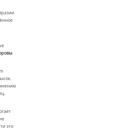
вразии
нённое
ые
оровы
am
ысок.
 мнению
иц.
огает
ие
ти это