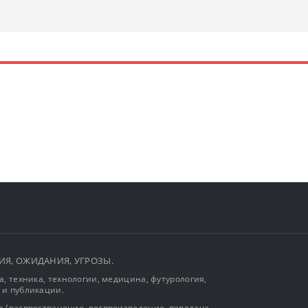
ЫТИЯ, ОЖИДАНИЯ, УГРОЗЫ.
, техника, технологии, медицина, футурология,
 и публикации.
 (распространение, воспроизведение, передача,