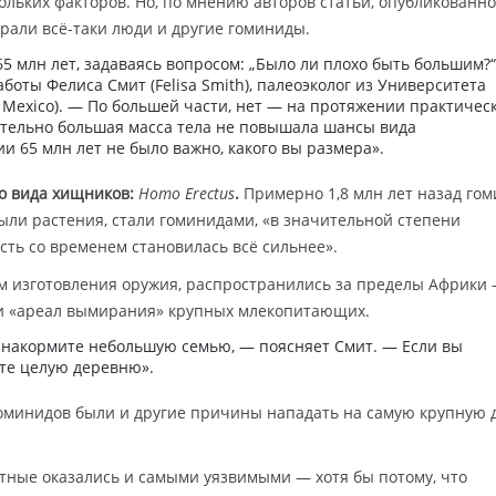
кольких факторов. Но, по мнению авторов статьи, опубликованн
грали всё-таки люди и другие гоминиды.
5 млн лет, задаваясь вопросом: „Было ли плохо быть большим?
боты Фелиса Смит (Felisa Smith), палеоэколог из Университета
w Mexico). — По большей части, нет — на протяжении практичес
тельно большая масса тела не повышала шансы вида
и 65 млн лет не было важно, какого вы размера».
го вида хищников:
Homo Erectus
.
Примерно 1,8 млн лет назад го
ли растения, стали гоминидами, «в значительной степени
сть со временем становилась всё сильнее».
ом изготовления оружия, распространились за пределы Африки
 и «ареал вымирания» крупных млекопитающих.
ы накормите небольшую семью, — поясняет Смит. — Если вы
те целую деревню».
гоминидов были и другие причины нападать на самую крупную 
тные оказались и самыми уязвимыми — хотя бы потому, что