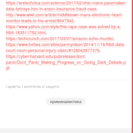
https://arstechnica.com/science/2017/02/ohio-mans-pacemaker-
data-betrays-him-in-arson-insurance-fraud-case
,
http://www.wlwt.com/article/middletown-mans-electronic-heart-
monitor-leads-to-his-arrest/8647942
,
https://www.yahoo.com/style/this-rape-case-was-solved-by-a-
fitbit-183511752.html
,
https://techcrunch.com/2017/03/07/amazon-echo-murder
,
https://www.forbes.com/sites/parmyolson/2014/11/16/fitbit-data-
court-room-personal-injury-claim/#128043977379
,
https://cyber.harvard.edu/pubrelease/dont-
panic/Dont_Panic_Making_Progress_on_Going_Dark_Debate.p
df
ГАДЖЕТЫ
КОНТРОЛЬ И ЗАЩИТА
криминалистика