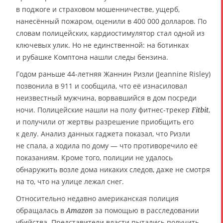
в поджоге и страховом мошенничестве, ущерб,
нанесённый пожаром, оценили в 400 000 долларов. По
словам полицейских, кардиостимулятор стал одной из
ключевых улик. Но не единственной: на ботинках
и рубашке Комптона нашли следы бензина.
Годом раньше 44-летняя Жаннин Ризли (Jeannine Risley)
позвонила в 911 и сообщила, что её изнасиловал
неизвестный мужчина, ворвавшийся в дом посреди
ночи. Полицейские нашли на полу фитнес-трекер
,
Fitbit
и получили от жертвы разрешение приобщить его
к делу. Анализ данных гаджета показал, что Ризли
не спала, а ходила по дому — что противоречило её
показаниям. Кроме того, полиции не удалось
обнаружить возле дома никаких следов, даже не смотря
на то, что на улице лежал снег.
Относительно недавно американская полиция
обращалась в
за помощью в расследовании
Amazon
убийства. Представители власти пытались получить