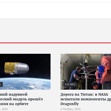
С
КОСМОС
кий надувной
Дорога на Титан: в NASA
еский модуль прошёл
испытали компоненты д
ния на орбите
Dragonfly
, 2024
2 Ноябрь, 2025