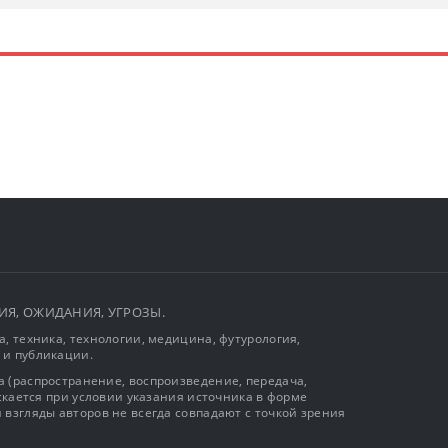
ЫТИЯ, ОЖИДАНИЯ, УГРОЗЫ.
, техника, технологии, медицина, футурология,
 и публикации.
 (распространение, воспроизведение, передача,
ускается при условии указания источника в форме
 взгляды авторов не всегда совпадают с точкой зрения