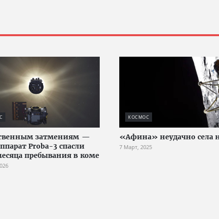
С
КОСМОС
ственным затмениям —
«Афина» неудачно села 
аппарат Proba-3 спасли
7 Март, 2025
месяца пребывания в коме
2026