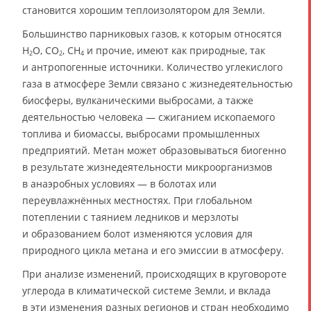
становится хорошим теплоизолятором для Земли.
Большинство парниковых газов, к которым относятся
H
O, CO
, CH
и прочие, имеют как природные, так
2
2
4
и антропогенные источники. Количество углекислого
газа в атмосфере Земли связано с жизнедеятельностью
биосферы, вулканическими выбросами, а также
деятельностью человека — сжиганием ископаемого
топлива и биомассы, выбросами промышленных
предприятий. Метан может образовываться биогенно
в результате жизнедеятельности микроорганизмов
в анаэробных условиях — в болотах или
переувлажнённых местностях. При глобальном
потеплении с таянием ледников и мерзлоты
и образованием болот изменяются условия для
природного цикла метана и его эмиссии в атмосферу.
При анализе изменений, происходящих в круговороте
углерода в климатической системе Земли, и вклада
в эти изменения разных регионов и стран необходимо