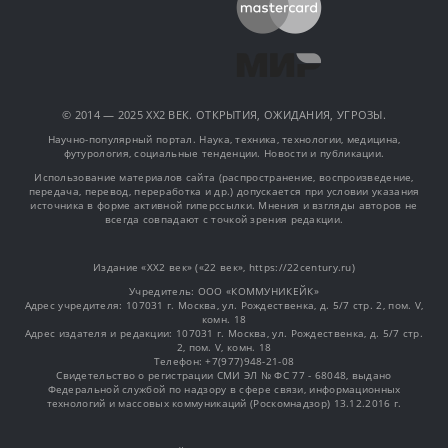
© 2014 — 2025 XX2 ВЕК. ОТКРЫТИЯ, ОЖИДАНИЯ, УГРОЗЫ.
Научно-популярный портал. Наука, техника, технологии, медицина,
футурология, социальные тенденции. Новости и публикации.
Использование материалов сайта (распространение, воспроизведение,
передача, перевод, переработка и др.) допускается при условии указания
источника в форме активной гиперссылки. Мнения и взгляды авторов не
всегда совпадают с точкой зрения редакции.
Издание «XX2 век» («22 век», https://22century.ru)
Учредитель: OOO «КОММУНИКЕЙК»
Адрес учредителя: 107031 г. Москва, ул. Рождественка, д. 5/7 стр. 2, пом. V,
комн. 18
Адрес издателя и редакции: 107031 г. Москва, ул. Рождественка, д. 5/7 стр.
2, пом. V, комн. 18
Телефон: +7(977)948-21-08
Свидетельство о регистрации СМИ ЭЛ № ФС 77 - 68048, выдано
Федеральной службой по надзору в сфере связи, информационных
технологий и массовых коммуникаций (Роскомнадзор) 13.12.2016 г.