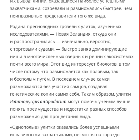
Их вывод: линии, оказавшиеся наиболее успешными
захватчиками, созревали и размножались быстрее, чем
неинвазивные представители того же вида.
Родина пресноводных грязевых улиток, изученных
исследователями, — Новая Зеландия, откуда они
и распространились — изначально, вероятно,
с торговыми судами, — быстро заняв доминирующие
ниши в многочисленных озёрных и речных экосистемах
почти всего мира. Этот вид интересует биологов, в том
числе потому что размножается как половым, так
и бесполым путём. В последнем случае самки
размножаются без участия самцов, создавая
генетические копии самих себя. Таким образом, улитки
могут помочь учёным лучше
Potamopyrgus antipodarum
понять преимущества и недостатки разных способов
размножения для процветания вида.
«Однополые» улитки оказались более успешными
инвазивными захватчиками, несмотря на гораздо