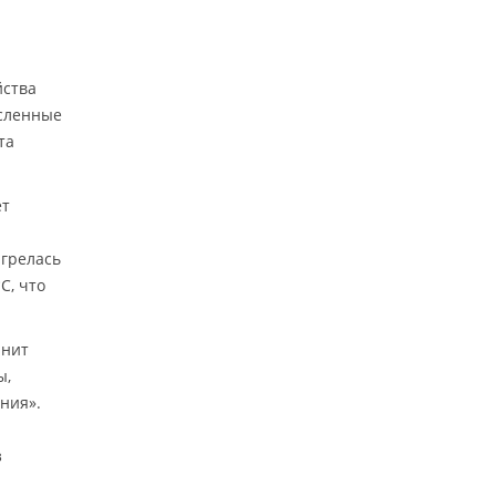
йства
исленные
та
ет
агрелась
C, что
анит
ы,
ния».
з