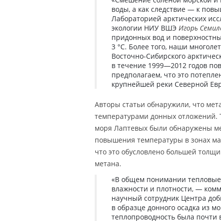
воды, а как следствие — к по
Лабораторией арктических ис
экологии НИУ ВШЭ
Игорь Семи
придонных вод и поверхностны
3 °C. Более того, наши многол
Восточно-Сибирского арктичес
в течение 1999—2012 годов пов
предполагаем, что это потепл
крупнейшей реки Северной Евр
Авторы статьи обнаружили, что ме
температурами донных отложений. Т
моря Лаптевых были обнаружены ме
повышения температуры в зонах ма
что это обусловлено большей толщи
метана.
«В общем понимании тепловые 
влажности и плотности, — ком
научный сотрудник Центра доб
в образце донного осадка из м
теплопроводность была почти в