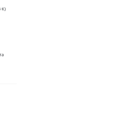
·К)
та