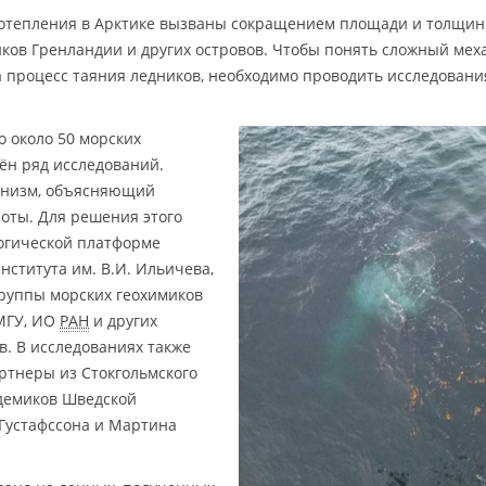
потепления в Арктике вызваны сокращением площади и толщин
иков Гренландии и других островов. Чтобы понять сложный мех
 процесс таяния ледников, необходимо проводить исследовани
о около 50 морских
ён ряд исследований.
ханизм, объясняющий
оты. Для решения этого
логической платформе
нститута им. В.И. Ильичева,
руппы морских геохимиков
 МГУ, ИО
РАН
и других
в. В исследованиях также
ртнеры из Стокгольмского
адемиков Шведской
 Густафссона и Мартина