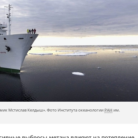
емик Мстислав Келдыш». Фото Института океанологии
РАН
им.
ссивные выбросы метана влияют на потепление