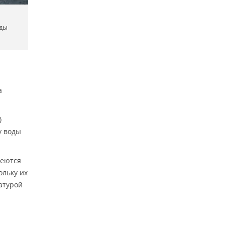
ды
а
)
у воды
меются
ольку их
атурой