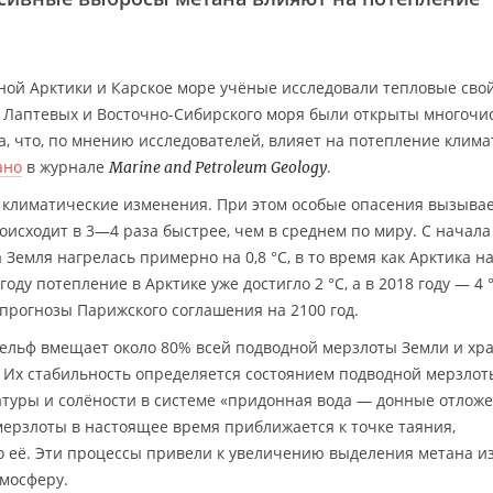
ной Арктики и Карское море учёные исследовали тепловые сво
 Лаптевых и Восточно-Сибирского моря были открыты многоч
а, что, по мнению исследователей, влияет на потепление клима
ано
в журнале
.
Marine and Petroleum Geology
 климатические изменения. При этом особые опасения вызыва
оисходит в 3—4 раза быстрее, чем в среднем по миру. С начала
Земля нагрелась примерно на 0,8 °C, в то время как Арктика н
году потепление в Арктике уже достигло 2 °C, а в 2018 году — 4 °
рогнозы Парижского соглашения на 2100 год.
ельф вмещает около 80% всей подводной мерзлоты Земли и хр
. Их стабильность определяется состоянием подводной мерзлот
туры и солёности в системе «придонная вода — донные отложе
ерзлоты в настоящее время приближается к точке таяния,
ло её. Эти процессы привели к увеличению выделения метана и
мосферу.