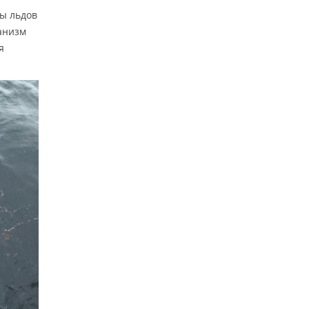
ы льдов
анизм
я