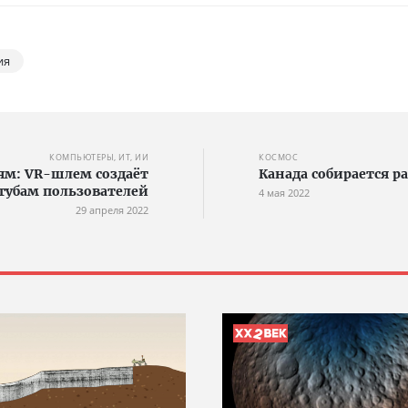
ия
КОМПЬЮТЕРЫ, ИТ, ИИ
КОСМОС
ям: VR-шлем создаёт
Канада собирается р
губам пользователей
4 мая 2022
29 апреля 2022