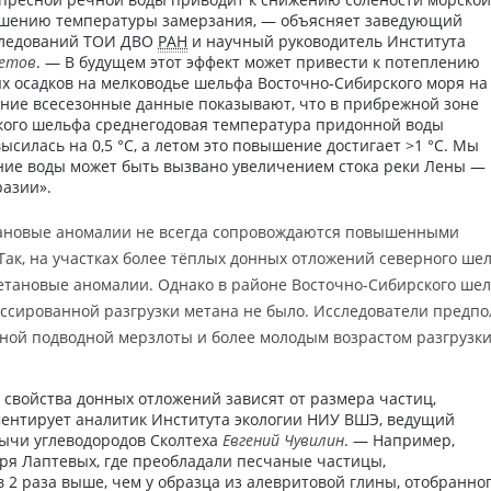
вышению температуры замерзания, — объясняет заведующий
следований ТОИ ДВО
РАН
и научный руководитель Института
летов
. — В будущем этот эффект может привести к потеплению
х осадков на мелководье шельфа Восточно-Сибирского моря на
етние всесезонные данные показывают, что в прибрежной зоне
кого шельфа среднегодовая температура придонной воды
ысилась на 0,5 °C, а летом это повышение достигает >1 °C. Мы
ение воды может быть вызвано увеличением стока реки Лены —
азии».
тановые аномалии не всегда сопровождаются повышенными
ак, на участках более тёплых донных отложений северного ше
тановые аномалии. Однако в районе Восточно-Сибирского ше
ссированной разгрузки метана не было. Исследователи предпо
ной подводной мерзлоты и более молодым возрастом разгрузк
свойства донных отложений зависят от размера частиц,
ментирует аналитик Института экологии НИУ ВШЭ, ведущий
ычи углеводородов Сколтеха
Евгений Чувилин
. — Например,
оря Лаптевых, где преобладали песчаные частицы,
 2 раза выше, чем у образца из алевритовой глины, отобранно