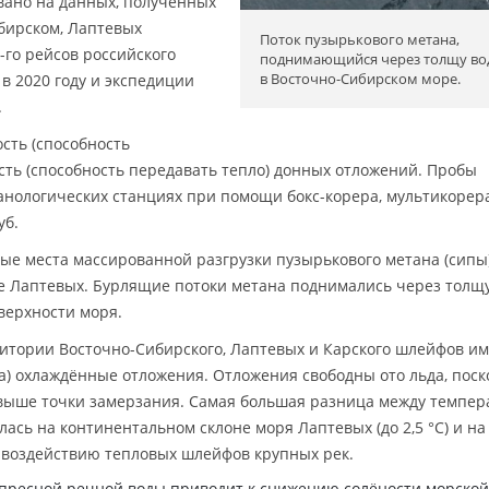
вано на данных, полученных
бирском, Лаптевых
Поток пузырькового метана,
2-го рейсов российского
поднимающийся через толщу во
в Восточно-Сибирском море.
в 2020 году и экспедиции
.
сть (способность
сть (способность передавать тепло) донных отложений. Пробы
анологических станциях при помощи бокс-корера, мультикорер
уб.
ые места массированной разгрузки пузырькового метана (сипы
ре Лаптевых. Бурлящие потоки метана поднимались через толщ
верхности моря.
ритории Восточно-Сибирского, Лаптевых и Карского шлейфов и
) охлаждённые отложения. Отложения свободны ото льда, поск
 выше точки замерзания. Самая большая разница между темпер
лась на континентальном склоне моря Лаптевых (до 2,5 °С) и на
воздействию тепловых шлейфов крупных рек.
пресной речной воды приводит к снижению солёности морской