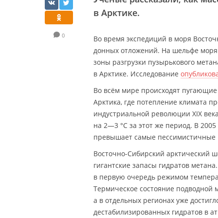
в Арктике.
0
Во время экспедиций в моря Восточ
донных отложений. На шельфе моря
зоны разгрузки пузырькового метан
в Арктике. Исследование
опубликов
Во всём мире происходят пугающие
Арктика, где потепление климата пр
индустриальной революции XIX века 
на 2—3 °C за этот же период. В 2005 
превышает самые пессимистичные п
Восточно-Сибирский арктический ш
гигантские запасы гидратов метана
в первую очередь режимом темпера
Термическое состояние подводной м
а в отдельных регионах уже достиг
дестабилизированных гидратов в ат