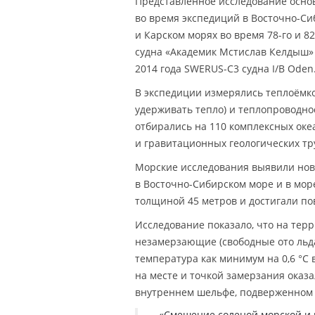
Представленное исследование осно
во время экспедиций в Восточно-Си
и Карском морях во время 78-го и 8
судна «Академик Мстислав Келдыш» 
2014 года SWERUS-C3 судна I/B Oden
В экспедиции измерялись теплоёмко
удерживать тепло) и теплопроводно
отбирались на 110 комплексных оке
и гравитационных геологических тр
Морские исследования выявили нов
в Восточно-Сибирском море и в мо
толщиной 45 метров и достигали по
Исследование показало, что на тер
незамерзающие (свободные ото льда
температура как минимум на 0,6 °С
на месте и точкой замерзания оказа
внутреннем шельфе, подверженном 
«Смешение соленой морской и 