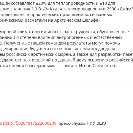
ации составляют ±20% для теплопроводности и ±10 для
ние значения 1,0 Вт/(м·K) для теплопроводности и 2900 кДж/(м3
использованы в практических приложениях, связанных
хническими расчётами на Арктическом шельфе».
мировой климатологии испытывает трудности, обусловленные
 знаний о степени влияния антропогенных и естественных
а. Полученные нашей командой результаты могут помочь
моделирования будущего состояния системы «подводная
ем российских арктических морей, а также для разработки паке
осударственных решений по дальнейшему освоению российской
татах новой базы данных», — считает Игорь Семилетов.
cle/abs/pii/S0264817222000289
, пресс-служба НИУ ВШЭ