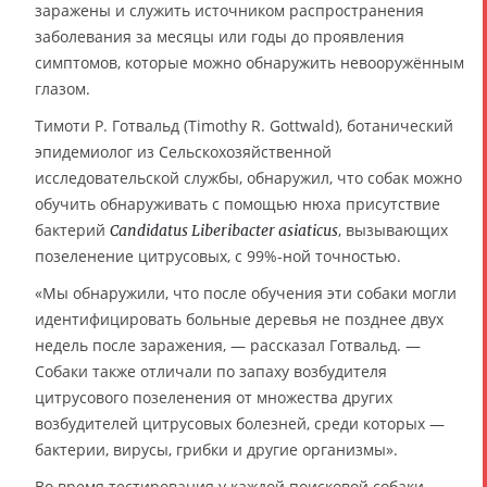
заражены и служить источником распространения
заболевания за месяцы или годы до проявления
симптомов, которые можно обнаружить невооружённым
глазом.
Тимоти Р. Готвальд (Timothy R. Gottwald), ботанический
эпидемиолог из Сельскохозяйственной
исследовательской службы, обнаружил, что собак можно
обучить обнаруживать с помощью нюха присутствие
бактерий
, вызывающих
Candidatus Liberibacter asiaticus
позеленение цитрусовых, с 99%-ной точностью.
«Мы обнаружили, что после обучения эти собаки могли
идентифицировать больные деревья не позднее двух
недель после заражения, — рассказал Готвальд. —
Собаки также отличали по запаху возбудителя
цитрусового позеленения от множества других
возбудителей цитрусовых болезней, среди которых —
бактерии, вирусы, грибки и другие организмы».
Во время тестирования у каждой поисковой собаки