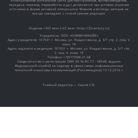
Использование материалов сайта (распространение, воспроизведение,
передача, перевод, переработка и др.) допускается при условии указания
источника в форме активной гиперссылки. Мнения и взгляды авторов не
всегда совпадают с точкой зрения редакции.
Издание «XX2 век» («22 век», https://22century.ru)
Учредитель: OOO «КОММУНИКЕЙК»
Адрес учредителя: 107031 г. Москва, ул. Рождественка, д. 5/7 стр. 2, пом. V,
комн. 18
Адрес издателя и редакции: 107031 г. Москва, ул. Рождественка, д. 5/7 стр.
2, пом. V, комн. 18
Телефон: +7(977)948-21-08
Свидетельство о регистрации СМИ ЭЛ № ФС 77 - 68048, выдано
Федеральной службой по надзору в сфере связи, информационных
технологий и массовых коммуникаций (Роскомнадзор) 13.12.2016 г.
Главный редактор — Сыров С.В.