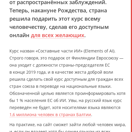
от распространённых заблуждений.
Теперь, накануне Рождества, страна
решила подарить этот курс всему
человечеству, сделав его доступным
онлайн
для всех желающих
.
Курс назван «Составные части ИИ» (Elements of AI).
Строго говоря, это подарок от Финляндии Евросоюзу —
она уходит с должности страны-председателя ЕС
в конце 2019 года, и в качестве жеста доброй воли
решила сделать свой курс доступным для граждан всех
стран союза в переводе на национальные языки.
Обозначенной целью является проинформировать хотя
бы 1 % населения ЕС об ИИ. Увы, на русский язык курс
переведён не будет, хотя носителями языка являются
1,6 миллиона человек в странах Балтии
.
На практике, на сайт сможет зайти любой человек мира,
и, если он владеет хотя бы одним языком из всех,