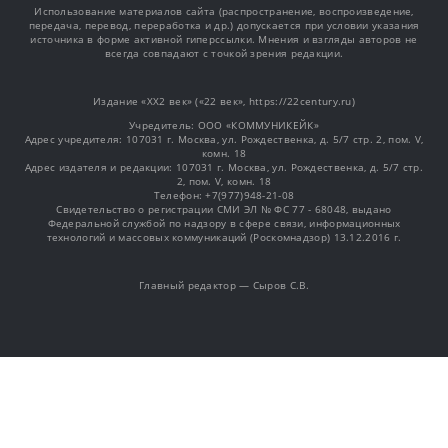
Использование материалов сайта (распространение, воспроизведение,
передача, перевод, переработка и др.) допускается при условии указания
источника в форме активной гиперссылки. Мнения и взгляды авторов не
всегда совпадают с точкой зрения редакции.
Издание «XX2 век» («22 век», https://22century.ru)
Учредитель: OOO «КОММУНИКЕЙК»
Адрес учредителя: 107031 г. Москва, ул. Рождественка, д. 5/7 стр. 2, пом. V,
комн. 18
Адрес издателя и редакции: 107031 г. Москва, ул. Рождественка, д. 5/7 стр.
2, пом. V, комн. 18
Телефон: +7(977)948-21-08
Свидетельство о регистрации СМИ ЭЛ № ФС 77 - 68048, выдано
Федеральной службой по надзору в сфере связи, информационных
технологий и массовых коммуникаций (Роскомнадзор) 13.12.2016 г.
Главный редактор — Сыров С.В.