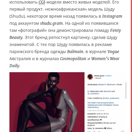
использовать
-модели вместо живых моделей. Его
CGI
первый продукт, «южноафриканская» модель Шуду
(Shudu), некоторое время назад появилась в
Instagram
под аккаунтом
. На одной из появившихся
shudu.gram
там «фотографий» она демонстрировала помаду
Fenty
. Этот бренд репостнул картинку, сделав Шуду
Beauty
знаменитой. С тех пор Шуду появилась в рекламе
парижского бренда одежды
, в журнале
Balmain
Vogue
Австралия и в журналах
и
Cosmopolitan
Women’s Wear
.
Daily