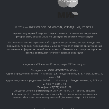
© 2014 — 2025 XX2 ВЕК. ОТКРЫТИЯ, ОЖИДАНИЯ, УГРОЗЫ.
Научно-популярный портал. Наука, техника, технологии, медицина,
футурология, социальные тенденции. Новости и публикации.
Использование материалов сайта (распространение, воспроизведение,
передача, перевод, переработка и др.) допускается при условии указания
источника в форме активной гиперссылки. Мнения и взгляды авторов не
всегда совпадают с точкой зрения редакции.
Издание «XX2 век» («22 век», https://22century.ru)
Учредитель: OOO «КОММУНИКЕЙК»
Адрес учредителя: 107031 г. Москва, ул. Рождественка, д. 5/7 стр. 2, пом. V,
комн. 18
Адрес издателя и редакции: 107031 г. Москва, ул. Рождественка, д. 5/7 стр.
2, пом. V, комн. 18
Телефон: +7(977)948-21-08
Свидетельство о регистрации СМИ ЭЛ № ФС 77 - 68048, выдано
Федеральной службой по надзору в сфере связи, информационных
технологий и массовых коммуникаций (Роскомнадзор) 13.12.2016 г.