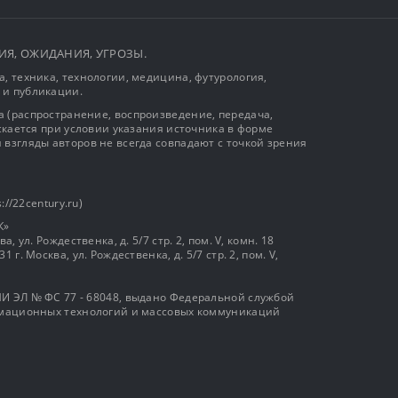
ЫТИЯ, ОЖИДАНИЯ, УГРОЗЫ.
, техника, технологии, медицина, футурология,
 и публикации.
 (распространение, воспроизведение, передача,
ускается при условии указания источника в форме
 взгляды авторов не всегда совпадают с точкой зрения
://22century.ru)
К»
, ул. Рождественка, д. 5/7 стр. 2, пом. V, комн. 18
г. Москва, ул. Рождественка, д. 5/7 стр. 2, пом. V,
И ЭЛ № ФС 77 - 68048, выдано Федеральной службой
ормационных технологий и массовых коммуникаций