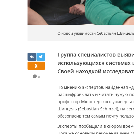
О новой уязвимости Себастьян Шинцель (
Группа специалистов выяви
использующихся системах
Своей находкой исследова
0
По мнению экспертов, найденная «
расшифровывать и читать чужую поч
профессор Мюнстерского университ
Шинцель (Sebastian Schinzel), на с
обезопасив тем самым почту пользо
Эксперты пообещали в скором врем
Пока же основной рекомендацией дл