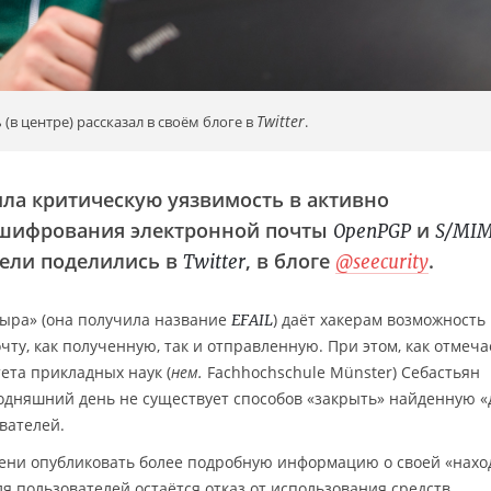
Twitter
в центре) рассказал в своём блоге в
.
ла критическую уязвимость в активно
 шифрования электронной почты
и
OpenPGP
S/MI
тели поделились в
, в блоге
.
Twitter
@seecurity
дыра» (она получила название
) даёт хакерам возможность
EFAIL
ту, как полученную, так и отправленную. При этом, как отмеча
ета прикладных наук (
нем.
Fachhochschule Münster) Себастьян
егодняшний день не существует способов «закрыть» найденную «
вателей.
ени опубликовать более подробную информацию о своей «наход
я пользователей остаётся отказ от использования средств