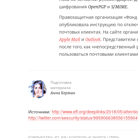
шифрования
и
.
OpenPGP
S/MIME
Правозащитная организация «Фонд эл
опубликовала инструкцию по откл
почтовых клиентах. На сайте орган
и
. Представители
Apple Mail
Outlook
после того, как «непосредственный 
пользоваться почтовыми клиентам
Подготовка
материала
Анна Керман
Источники:
http://www.eff.org/deeplinks/2018/05/attent
http://twitter.com/seecurity/status/995906638556155904
КОМПЬЮТЕРЫ, ИТ, ИИ
КОНТРОЛЬ И ЗАЩИТА
СВЯЗЬ