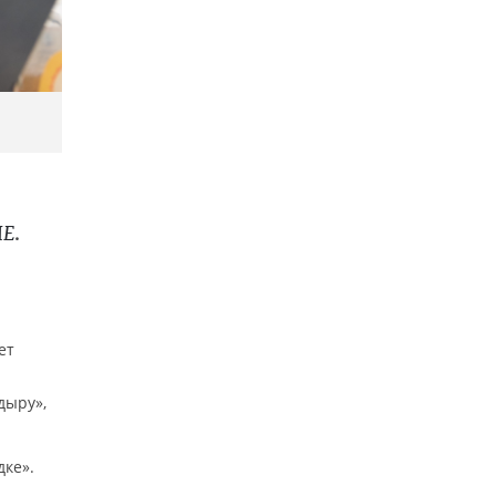
.
ME
ет
дыру»,
ке».