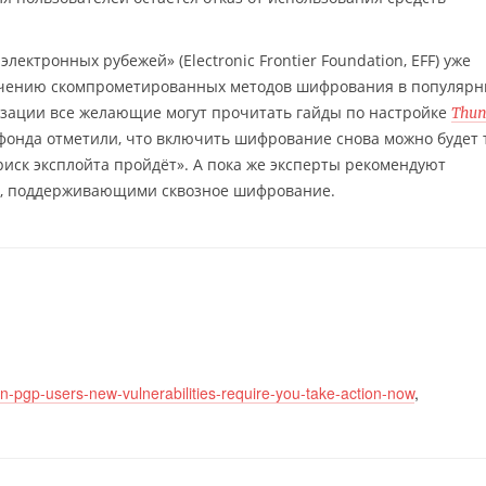
ектронных рубежей» (Electronic Frontier Foundation, EFF) уже
ючению скомпрометированных методов шифрования в популярн
изации все желающие могут прочитать гайды по настройке
Thun
 фонда отметили, что включить шифрование снова можно будет 
риск эксплойта пройдёт». А пока же эксперты рекомендуют
и, поддерживающими сквозное шифрование.
ion-pgp-users-new-vulnerabilities-require-you-take-action-now
,