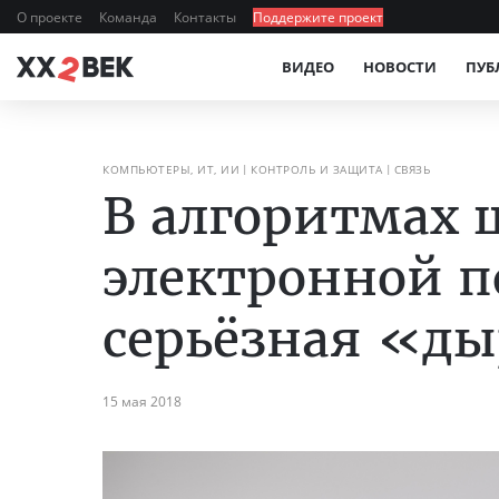
О проекте
Команда
Контакты
Поддержите проект
ВИДЕО
НОВОСТИ
ПУБ
КОМПЬЮТЕРЫ, ИТ, ИИ
КОНТРОЛЬ И ЗАЩИТА
СВЯЗЬ
В алгоритмах
электронной 
серьёзная «д
15 мая 2018