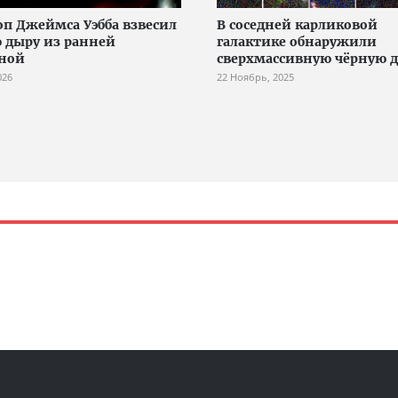
оп Джеймса Уэбба взвесил
В соседней карликовой
 дыру из ранней
галактике обнаружили
ной
сверхмассивную чёрную 
026
22 Ноябрь, 2025