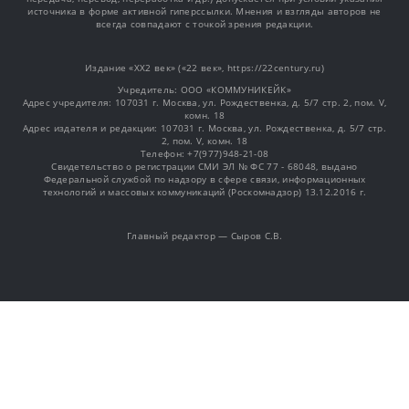
источника в форме активной гиперссылки. Мнения и взгляды авторов не
всегда совпадают с точкой зрения редакции.
Издание «XX2 век» («22 век», https://22century.ru)
Учредитель: OOO «КОММУНИКЕЙК»
Адрес учредителя: 107031 г. Москва, ул. Рождественка, д. 5/7 стр. 2, пом. V,
комн. 18
Адрес издателя и редакции: 107031 г. Москва, ул. Рождественка, д. 5/7 стр.
2, пом. V, комн. 18
Телефон: +7(977)948-21-08
Свидетельство о регистрации СМИ ЭЛ № ФС 77 - 68048, выдано
Федеральной службой по надзору в сфере связи, информационных
технологий и массовых коммуникаций (Роскомнадзор) 13.12.2016 г.
Главный редактор — Сыров С.В.