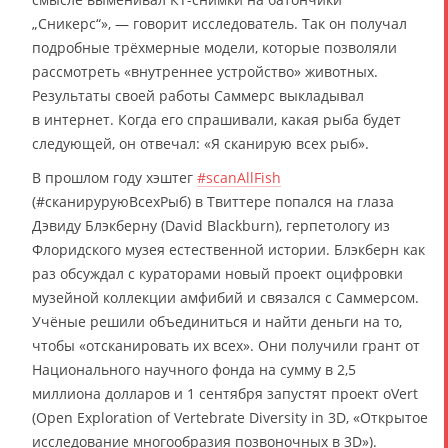
„Сникерс“», — говорит исследователь. Так он получал
подробные трёхмерные модели, которые позволяли
рассмотреть «внутреннее устройство» животных.
Результаты своей работы Саммерс выкладывал
в интернет. Когда его спрашивали, какая рыба будет
следующей, он отвечал: «Я сканирую всех рыб».
В прошлом году хэштег
#scanAllFish
(#сканируруюВсехРыб) в Твиттере попался на глаза
Дэвиду Блэкберну (David Blackburn), герпетологу из
Флоридского музея естественной истории. Блэкберн как
раз обсуждал с кураторами новый проект оцифровки
музейной коллекции амфибий и связался с Саммерсом.
Учёные решили объединиться и найти деньги на то,
чтобы «отсканировать их всех». Они получили грант от
Национального научного фонда на сумму в 2,5
миллиона долларов и 1 сентября запустят проект oVert
(Open Exploration of Vertebrate Diversity in 3D, «Открытое
исследование многообразия позвоночных в 3D»).