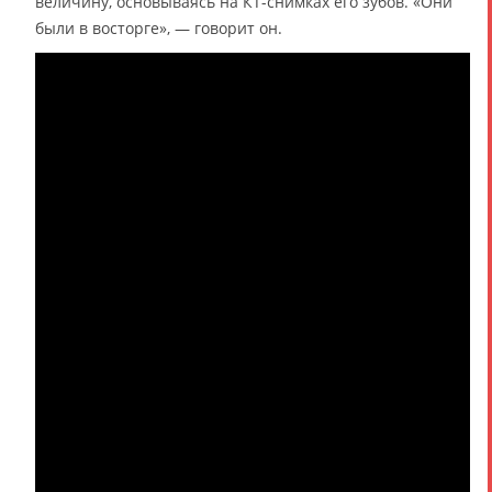
величину, основываясь на КТ-снимках его зубов. «Они
были в восторге», — говорит он.