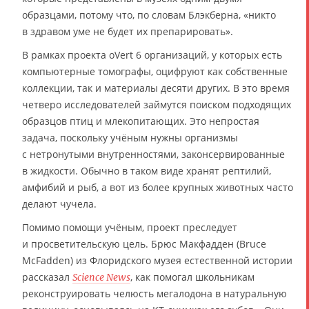
образцами, потому что, по словам Блэкберна, «никто
в здравом уме не будет их препарировать».
В рамках проекта oVert 6 организаций, у которых есть
компьютерные томографы, оцифруют как собственные
коллекции, так и материалы десяти других. В это время
четверо исследователей займутся поиском подходящих
образцов птиц и млекопитающих. Это непростая
задача, поскольку учёным нужны организмы
с нетронутыми внутренностями, законсервированные
в жидкости. Обычно в таком виде хранят рептилий,
амфибий и рыб, а вот из более крупных животных часто
делают чучела.
Помимо помощи учёным, проект преследует
и просветительскую цель. Брюс Макфадден (Bruce
McFadden) из Флоридского музея естественной истории
рассказал
, как помогал школьникам
Science News
реконструировать челюсть мегалодона в натуральную