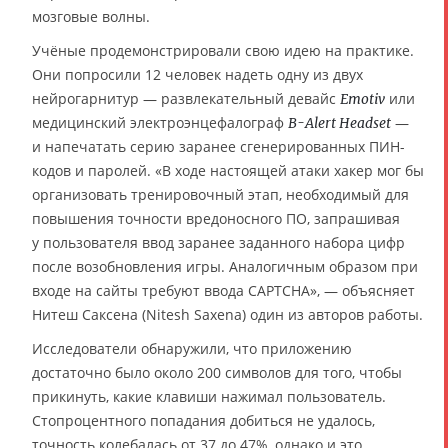
мозговые волны.
Учёные продемонстрировали свою идею на практике.
Они попросили 12 человек надеть одну из двух
нейрогарнитур — развлекательный девайс
или
Emotiv
медицинский электроэнцефалограф
—
B-Alert Headset
и напечатать серию заранее сгенерированных ПИН-
кодов и паролей. «В ходе настоящей атаки хакер мог бы
организовать тренировочный этап, необходимый для
повышения точности вредоносного ПО, запрашивая
у пользователя ввод заранее заданного набора цифр
после возобновления игры. Аналогичным образом при
входе на сайты требуют ввода CAPTCHA», — объясняет
Нитеш Саксена (Nitesh Saxena) один из авторов работы.
Исследователи обнаружили, что приложению
достаточно было около 200 символов для того, чтобы
прикинуть, какие клавиши нажимал пользователь.
Стопроцентного попадания добиться не удалось,
точность колебалась от 37 до 47%, однако и это