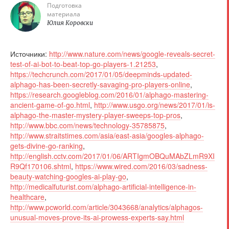
Подготовка
материала
Юлия Коровски
Источники:
http://www.nature.com/news/google-reveals-secret-
test-of-ai-bot-to-beat-top-go-players-1.21253
,
https://techcrunch.com/2017/01/05/deepminds-updated-
alphago-has-been-secretly-savaging-pro-players-online
,
https://research.googleblog.com/2016/01/alphago-mastering-
ancient-game-of-go.html
,
http://www.usgo.org/news/2017/01/is-
alphago-the-master-mystery-player-sweeps-top-pros
,
http://www.bbc.com/news/technology-35785875
,
http://www.straitstimes.com/asia/east-asia/googles-alphago-
gets-divine-go-ranking
,
http://english.cctv.com/2017/01/06/ARTIgmOBQuMAbZLmR9XI
R9Qf170106.shtml
,
https://www.wired.com/2016/03/sadness-
beauty-watching-googles-ai-play-go
,
http://medicalfuturist.com/alphago-artificial-intelligence-in-
healthcare
,
http://www.pcworld.com/article/3043668/analytics/alphagos-
unusual-moves-prove-its-ai-prowess-experts-say.html