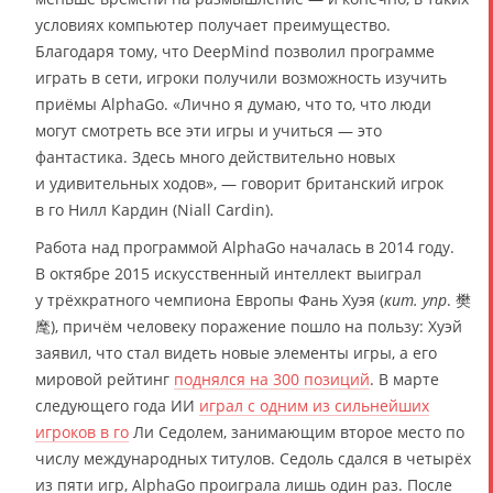
условиях компьютер получает преимущество.
Благодаря тому, что DeepMind позволил программе
играть в сети, игроки получили возможность изучить
приёмы AlphaGo. «Лично я думаю, что то, что люди
могут смотреть все эти игры и учиться — это
фантастика. Здесь много действительно новых
и удивительных ходов», — говорит британский игрок
в го Нилл Кардин (Niall Cardin).
Работа над программой AlphaGo началась в 2014 году.
В октябре 2015 искусственный интеллект выиграл
у трёхкратного чемпиона Европы Фань Хуэя (
кит. упр
. 樊
麾), причём человеку поражение пошло на пользу: Хуэй
заявил, что стал видеть новые элементы игры, а его
мировой рейтинг
поднялся на 300 позиций
. В марте
следующего года ИИ
играл с одним из сильнейших
игроков в го
Ли Седолем, занимающим второе место по
числу международных титулов. Седоль сдался в четырёх
из пяти игр, AlphaGo проиграла лишь один раз. После