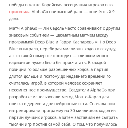
победы в матче Корейская ассоциация игроков в го
присвоила
AlphaGo наивысший ранг — «почётный 9
дан».
Матч AlphaGo — Ли Седоль часто сравнивают с другим
знаковым событием — шахматным матчем между
программой Deep Blue и Гарри Каспаровым. Но Deep
Blue выиграла, перебирая миллионы ходов в секунду,
а с го такой номер не проходит — слишком много
вариантов нужно было бы просчитать. В каждой
позиции го больше разрешённых ходов, а партия
длится дольше и поэтому до недавнего времени го
считалась игрой, в которой человек сохраняет
несомненное преимущество. Создатели AlphaGo при
разработке использовали метод Монте-Карло для
поиска в дереве и две нейронные сети. Сначала они
натренировали программу на 30 миллионах ходов из
партий лучших игроков, а затем заставили её сыграть
тысячи игр против самой себя. О том, что получилось