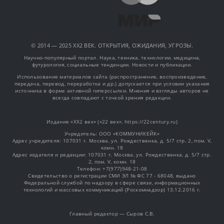
© 2014 — 2025 XX2 ВЕК. ОТКРЫТИЯ, ОЖИДАНИЯ, УГРОЗЫ.
Научно-популярный портал. Наука, техника, технологии, медицина,
футурология, социальные тенденции. Новости и публикации.
Использование материалов сайта (распространение, воспроизведение,
передача, перевод, переработка и др.) допускается при условии указания
источника в форме активной гиперссылки. Мнения и взгляды авторов не
всегда совпадают с точкой зрения редакции.
Издание «XX2 век» («22 век», https://22century.ru)
Учредитель: OOO «КОММУНИКЕЙК»
Адрес учредителя: 107031 г. Москва, ул. Рождественка, д. 5/7 стр. 2, пом. V,
комн. 18
Адрес издателя и редакции: 107031 г. Москва, ул. Рождественка, д. 5/7 стр.
2, пом. V, комн. 18
Телефон: +7(977)948-21-08
Свидетельство о регистрации СМИ ЭЛ № ФС 77 - 68048, выдано
Федеральной службой по надзору в сфере связи, информационных
технологий и массовых коммуникаций (Роскомнадзор) 13.12.2016 г.
Главный редактор — Сыров С.В.