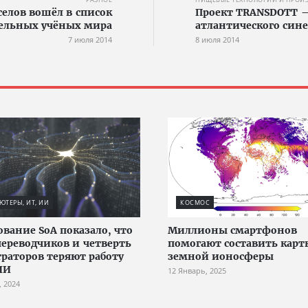
елов вошёл в список
Проект TRANSDOTT —
ельных учёных мира
атлантического сине
7 июля 2014
8 июля 2014
ТЕРЫ, ИТ, ИИ
КОСМОС
ование SoA показало, что
Миллионы смартфонов
переводчиков и четверть
помогают составить карт
раторов теряют работу
земной ионосферы
ИИ
12 Январь, 2025
, 2024