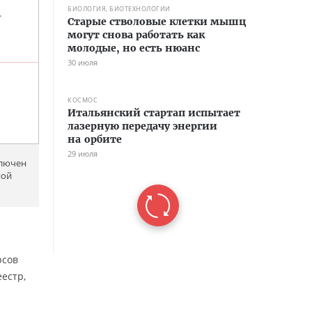
БИОЛОГИЯ, БИОТЕХНОЛОГИИ
Старые стволовые клетки мышц
могут снова работать как
молодые, но есть нюанс
30 июля
КОСМОС
Итальянский стартап испытает
лазерную передачу энергии
на орбите
29 июля
ключен
ной
рсов
естр,