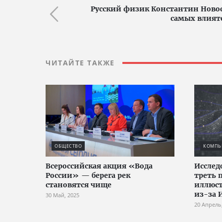
Русский физик Константин Новос
самых влият
ЧИТАЙТЕ ТАКЖЕ
ОБЩЕСТВО
КОМПЬЮ
Всероссийская акция «Вода
Исслед
России» — берега рек
треть 
становятся чище
иллюст
из-за 
30 Май, 2025
20 Апрель