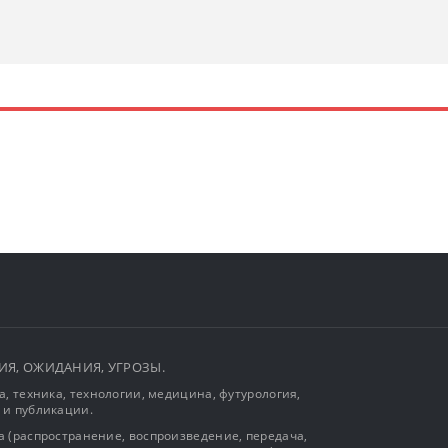
ЫТИЯ, ОЖИДАНИЯ, УГРОЗЫ.
, техника, технологии, медицина, футурология,
 и публикации.
 (распространение, воспроизведение, передача,