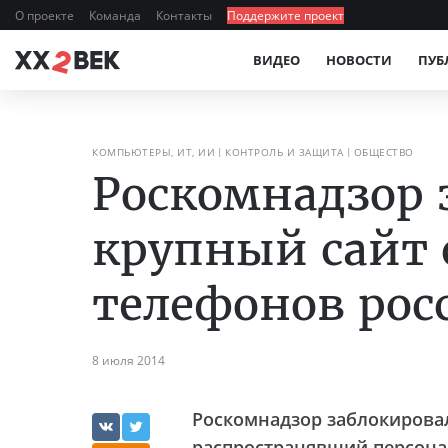
О проекте
Команда
Контакты
Поддержите проект
ВИДЕО
НОВОСТИ
ПУБ
КОМПЬЮТЕРЫ, ИТ, ИИ
КОНТРОЛЬ И ЗАЩИТА
ОБЩЕСТВО
Роскомнадзор 
крупный сайт 
телефонов рос
8 июля 2014
Роскомнадзор заблокировал
распространявший персона