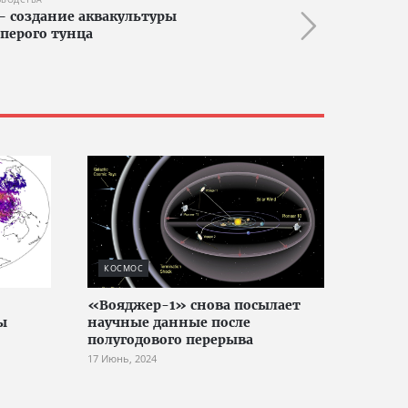
 создание аквакультуры
перого тунца
КОСМОС
«Вояджер-1» снова посылает
ы
научные данные после
полугодового перерыва
17 Июнь, 2024