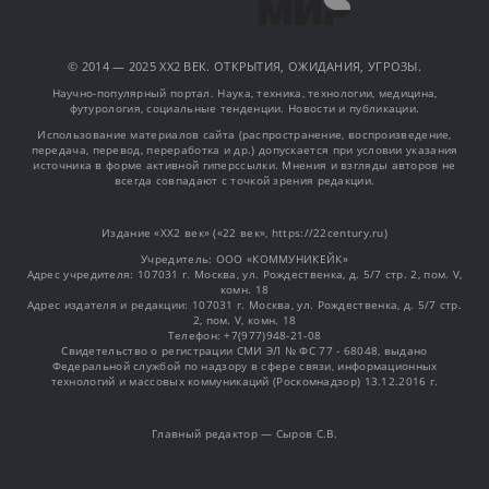
© 2014 — 2025 XX2 ВЕК. ОТКРЫТИЯ, ОЖИДАНИЯ, УГРОЗЫ.
Научно-популярный портал. Наука, техника, технологии, медицина,
футурология, социальные тенденции. Новости и публикации.
Использование материалов сайта (распространение, воспроизведение,
передача, перевод, переработка и др.) допускается при условии указания
источника в форме активной гиперссылки. Мнения и взгляды авторов не
всегда совпадают с точкой зрения редакции.
Издание «XX2 век» («22 век», https://22century.ru)
Учредитель: OOO «КОММУНИКЕЙК»
Адрес учредителя: 107031 г. Москва, ул. Рождественка, д. 5/7 стр. 2, пом. V,
комн. 18
Адрес издателя и редакции: 107031 г. Москва, ул. Рождественка, д. 5/7 стр.
2, пом. V, комн. 18
Телефон: +7(977)948-21-08
Свидетельство о регистрации СМИ ЭЛ № ФС 77 - 68048, выдано
Федеральной службой по надзору в сфере связи, информационных
технологий и массовых коммуникаций (Роскомнадзор) 13.12.2016 г.
Главный редактор — Сыров С.В.