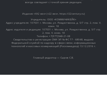
всегда совпадают с точкой зрения редакции.
Издание «XX2 век» («22 век», https://22century.ru)
Учредитель: OOO «КОММУНИКЕЙК»
Адрес учредителя: 107031 г. Москва, ул. Рождественка, д. 5/7 стр. 2, пом. V,
комн. 18
Адрес издателя и редакции: 107031 г. Москва, ул. Рождественка, д. 5/7 стр.
2, пом. V, комн. 18
Телефон: +7(977)948-21-08
Свидетельство о регистрации СМИ ЭЛ № ФС 77 - 68048, выдано
Федеральной службой по надзору в сфере связи, информационных
технологий и массовых коммуникаций (Роскомнадзор) 13.12.2016 г.
Главный редактор — Сыров С.В.