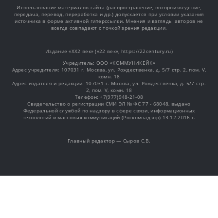
Использование материалов сайта (распространение, воспроизведение,
передача, перевод, переработка и др.) допускается при условии указания
источника в форме активной гиперссылки. Мнения и взгляды авторов не
всегда совпадают с точкой зрения редакции.
Издание «XX2 век» («22 век», https://22century.ru)
Учредитель: OOO «КОММУНИКЕЙК»
Адрес учредителя: 107031 г. Москва, ул. Рождественка, д. 5/7 стр. 2, пом. V,
комн. 18
Адрес издателя и редакции: 107031 г. Москва, ул. Рождественка, д. 5/7 стр.
2, пом. V, комн. 18
Телефон: +7(977)948-21-08
Свидетельство о регистрации СМИ ЭЛ № ФС 77 - 68048, выдано
Федеральной службой по надзору в сфере связи, информационных
технологий и массовых коммуникаций (Роскомнадзор) 13.12.2016 г.
Главный редактор — Сыров С.В.