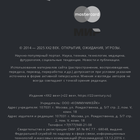
© 2014 — 2025 XX2 ВЕК. ОТКРЫТИЯ, ОЖИДАНИЯ, УГРОЗЫ.
Научно-популярный портал. Наука, техника, технологии, медицина,
футурология, социальные тенденции. Новости и публикации.
Использование материалов сайта (распространение, воспроизведение,
передача, перевод, переработка и др.) допускается при условии указания
источника в форме активной гиперссылки. Мнения и взгляды авторов не
всегда совпадают с точкой зрения редакции.
Издание «XX2 век» («22 век», https://22century.ru)
Учредитель: OOO «КОММУНИКЕЙК»
Адрес учредителя: 107031 г. Москва, ул. Рождественка, д. 5/7 стр. 2, пом. V,
комн. 18
Адрес издателя и редакции: 107031 г. Москва, ул. Рождественка, д. 5/7 стр.
2, пом. V, комн. 18
Телефон: +7(977)948-21-08
Свидетельство о регистрации СМИ ЭЛ № ФС 77 - 68048, выдано
Федеральной службой по надзору в сфере связи, информационных
технологий и массовых коммуникаций (Роскомнадзор) 13.12.2016 г.