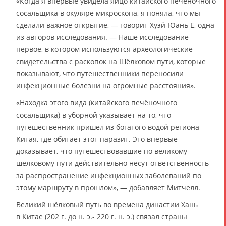
«Когда я впервые увидела яйцо китайского печёночного
сосальщика в окуляре микроскопа, я поняла, что мы
сделали важное открытие, — говорит Хуэй-Юань Е, одна
из авторов исследования. — Наше исследование
первое, в котором используются археологические
свидетельства с раскопок на Шёлковом пути, которые
показывают, что путешественники переносили
инфекционные болезни на огромные расстояния».
«Находка этого вида (китайского печёночного
сосальщика) в уборной указывает на то, что
путешественник пришёл из богатого водой региона
Китая, где обитает этот паразит. Это впервые
доказывает, что путешествовавшие по великому
шёлковому пути действительно несут ответственность
за распространение инфекционных заболеваний по
этому маршруту в прошлом», — добавляет Митчелл.
Великий шёлковый путь во времена династии Хань
в Китае (202 г. до н. э.- 220 г. н. э.) связал страны