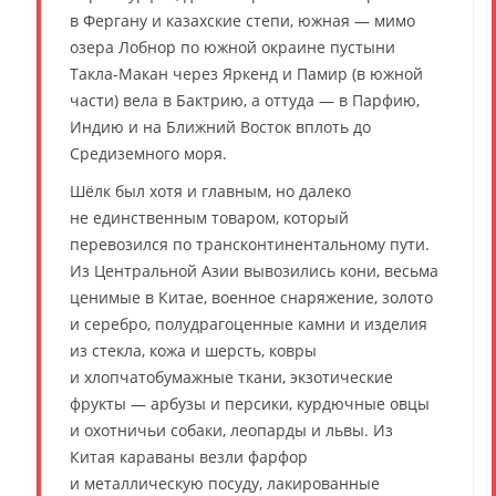
в Фергану и казахские степи, южная — мимо
озера Лобнор по южной окраине пустыни
Такла-Макан через Яркенд и Памир (в южной
части) вела в Бактрию, а оттуда — в Парфию,
Индию и на Ближний Восток вплоть до
Средиземного моря.
Шёлк был хотя и главным, но далеко
не единственным товаром, который
перевозился по трансконтинентальному пути.
Из Центральной Азии вывозились кони, весьма
ценимые в Китае, военное снаряжение, золото
и серебро, полудрагоценные камни и изделия
из стекла, кожа и шерсть, ковры
и хлопчатобумажные ткани, экзотические
фрукты — арбузы и персики, курдючные овцы
и охотничьи собаки, леопарды и львы. Из
Китая караваны везли фарфор
и металлическую посуду, лакированные