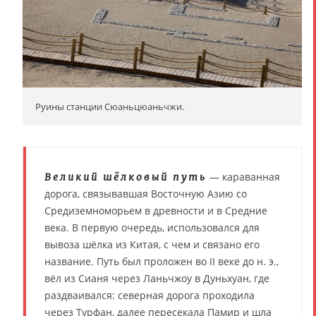
Руины станции Сюаньцюаньчжи.
— караванная
Великий шёлковый путь
дорога, связывавшая Восточную Азию со
Средиземноморьем в древности и в Средние
века. В первую очередь, использовался для
вывоза шёлка из Китая, с чем и связано его
название. Путь был проложен во II веке до н. э.,
вёл из Сианя через Ланьчжоу в Дуньхуан, где
раздваивался: северная дорога проходила
через Турфан, далее пересекала Памир и шла