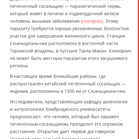
печёночный сосальщик) — паразитический червь,
который живёт в печени и поджелудочной железе
человека, вызывая заболевание
клонорхоз
. Этому
паразиту требуются хорошо увлажнённые, болотистые
участки для завершения жизненного цикла. Станция
Сюаньцюаньчжи расположена в восточной части
Таримской впадины, в пустыне Такла-Макан. Клонорхис
не может быть местным паразитом этого засушливого
региона.
В настоящее время ближайшие районы, где
распространён китайский печёночный сосальщик —
эндемик, расположены в 1500 км от Сюаньцюаньчжи.
Исследователи, представляющие кафедру археологии
и антропологии Кембриджского университета,
предполагают, что человек, который был заражён
печёночным сосальщиком, преодолел это огромное
расстояние. Открытие даёт первое достоверное
свидетельство дальней поездки носителя