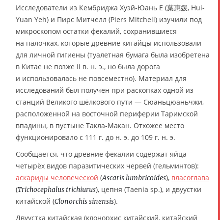
Исследователи из Кембриджа Хуэй-Юань Е (葉惠媛, Hui-
Yuan Yeh) и Пирс Митчелл (Piers Mitchell) изучили под
микроскопом остатки фекалий, сохранившиеся
на палочках, которые древние китайцы использовали
для личной гигиены (туалетная бумага была изобретена
в Китае не позже II в. н. э., но была дорога
и использовалась не повсеместно). Материал для
исследований был получен при раскопках одной из
станций Великого шёлкового пути — Сюаньцюаньчжи,
расположенной на восточной периферии Таримской
впадины, в пустыне Такла-Макан. Отхожее место
функционировало с 111 г. до н. э. до 109 г. н. э.
Сообщается, что древние фекалии содержат яйца
четырёх видов паразитических червей (гельминтов):
аскариды человеческой
(
),
власоглава
Ascaris lumbricoides
(
), цепня (Taenia sp.), и двуустки
Trichocephalus trichiurus
китайской (
).
Clonorchis sinensis
Двуустка китайская (клонорхис китайский, китайский